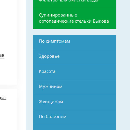
Супинированные
ортопедические стельки Быкова
По симптомам
ая
Здоровье
Красота
Мужчинам
Женщинам
По болезням