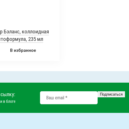
р Бэланс, коллоидная
тоформула, 235 мл
В избранное
ссылку:
и в блоге