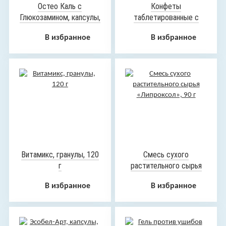
Остео Каль с
Конфеты
Глюкозамином, капсулы,
таблетированные с
60 шт
растительными
В избранное
В избранное
экстрактами
«ХудияГоджи», 100 шт
Витамикс, гранулы, 120
Смесь сухого
г
растительного сырья
«Липроксол», 90 г
В избранное
В избранное