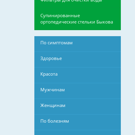
Супинированные
ортопедические стельки Быкова
По симптомам
Здоровье
Красота
Мужчинам
Женщинам
По болезням