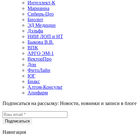
Интеллект-К
Марианна
Сибирь-Цео
Биолит
ЭД Медицин
Дэльфа
НИИ ЛОП и НТ
Быкова В.В.
ВПК
АРГО ЭМ-1
ВекторПро
Дон
ФитоЛайн
ЮГ
Биакс
Алтом-Консульт
Апифарм
Подписаться на рассылку:
Новости, новинки и записи в блоге
Навигация