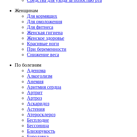
Средства для ухода за полостью рта
Женщинам
Для кормящих
Для омоложения
Для фитнеса
Женская гигиена
Женское здоровье
Красивые ноги
При беременности
Снижение веса
По болезням
Аденома
Алкоголизм
Анемия
Аритмия сердца
Артрит
Артроз
Аскаридоз
Астения
Атеросклероз
Бесплодие
Бессоница
Близорукость
Бородавка