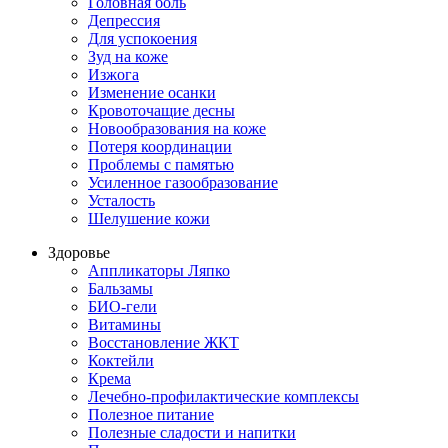
Головная боль
Депрессия
Для успокоения
Зуд на коже
Изжога
Изменение осанки
Кровоточащие десны
Новообразования на коже
Потеря координации
Проблемы с памятью
Усиленное газообразование
Усталость
Шелушение кожи
Здоровье
Аппликаторы Ляпко
Бальзамы
БИО-гели
Витамины
Восстановление ЖКТ
Коктейли
Крема
Лечебно-профилактические комплексы
Полезное питание
Полезные сладости и напитки