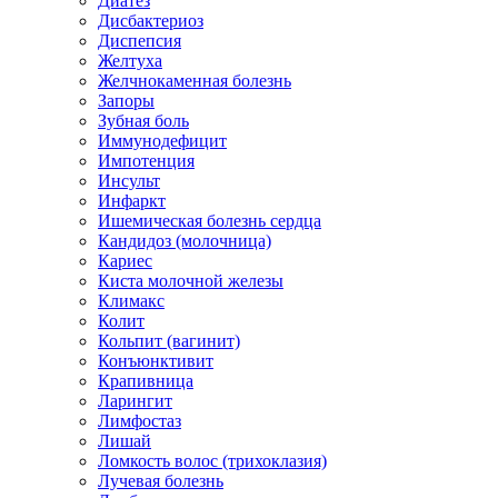
Диатез
Дисбактериоз
Диспепсия
Желтуха
Желчнокаменная болезнь
Запоры
Зубная боль
Иммунодефицит
Импотенция
Инсульт
Инфаркт
Ишемическая болезнь сердца
Кандидоз (молочница)
Кариес
Киста молочной железы
Климакс
Колит
Кольпит (вагинит)
Конъюнктивит
Крапивница
Ларингит
Лимфостаз
Лишай
Ломкость волос (трихоклазия)
Лучевая болезнь