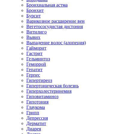
Бронхиальная астма
Бронхит
Бурсит
Варикозное расширение вен
Вегетососудистая дистония
Витилиго
Вывих
Выпадение волос (алопеция)
Гайморит
Гастрит
Гельминтоз
Геморрой
Гепатит
Герпес
Гипертиреоз
Гипертоническая болезнь
Гиперхолестеринемия
Гиповитаминоз
Гипотония
Глаукома
Грипп
Депрессия
Дерматит
Диарея