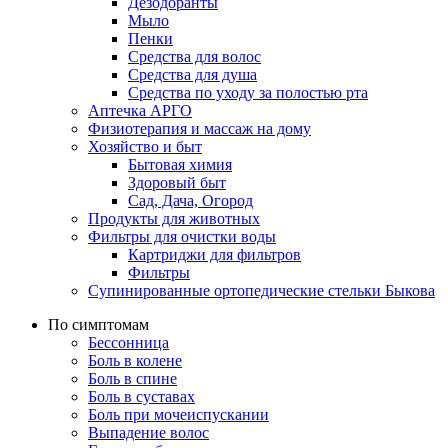
Дезодоранты
Мыло
Пенки
Средства для волос
Средства для душа
Средства по уходу за полостью рта
Аптечка АРГО
Физиотерапия и массаж на дому
Хозяйство и быт
Бытовая химия
Здоровый быт
Сад, Дача, Огород
Продукты для животных
Фильтры для очистки воды
Картриджи для фильтров
Фильтры
Супинированные ортопедические стельки Быкова
По симптомам
Бессонница
Боль в колене
Боль в спине
Боль в суставах
Боль при мочеиспускании
Выпадение волос