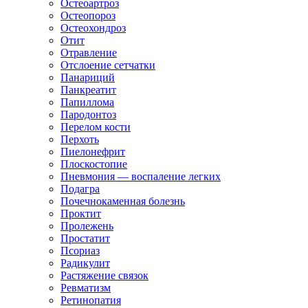
Остеоартроз
Остеопороз
Остеохондроз
Отит
Отравление
Отслоение сетчатки
Панариций
Панкреатит
Папиллома
Пародонтоз
Перелом кости
Перхоть
Пиелонефрит
Плоскостопие
Пневмония — воспаление легких
Подагра
Почечнокаменная болезнь
Проктит
Пролежень
Простатит
Псориаз
Радикулит
Растяжение связок
Ревматизм
Ретинопатия