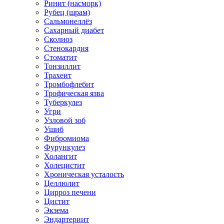
Ринит (насморк)
Рубец (шрам)
Сальмонеллёз
Сахарный диабет
Сколиоз
Стенокардия
Стоматит
Тонзиллит
Трахеит
Тромбофлебит
Трофическая язва
Туберкулез
Угри
Узловой зоб
Ушиб
Фибромиома
Фурункулез
Холангит
Холецистит
Хроническая усталость
Целлюлит
Цирроз печени
Цистит
Экзема
Эндартериит