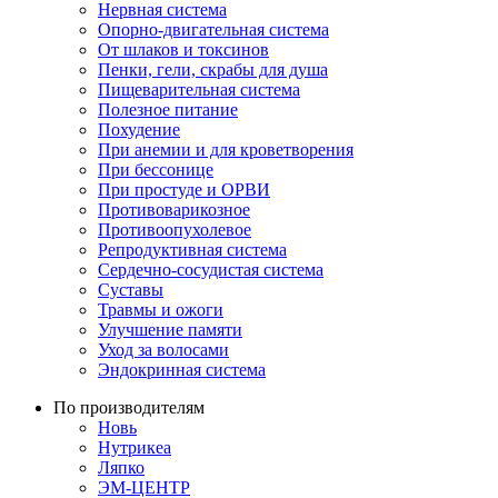
Нервная система
Опорно-двигательная система
От шлаков и токсинов
Пенки, гели, скрабы для душа
Пищеварительная система
Полезное питание
Похудение
При анемии и для кроветворения
При бессонице
При простуде и ОРВИ
Противоварикозное
Противоопухолевое
Репродуктивная система
Сердечно-сосудистая система
Суставы
Травмы и ожоги
Улучшение памяти
Уход за волосами
Эндокринная система
По производителям
Новь
Нутрикеа
Ляпко
ЭМ-ЦЕНТР