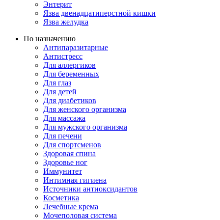
Энтерит
Язва двенадцатиперстной кишки
Язва желудка
По назначению
Антипаразитарные
Антистресс
Для аллергиков
Для беременных
Для глаз
Для детей
Для диабетиков
Для женского организма
Для массажа
Для мужского организма
Для печени
Для спортсменов
Здоровая спина
Здоровье ног
Иммунитет
Интимная гигиена
Источники антиоксидантов
Косметика
Лечебные крема
Мочеполовая система