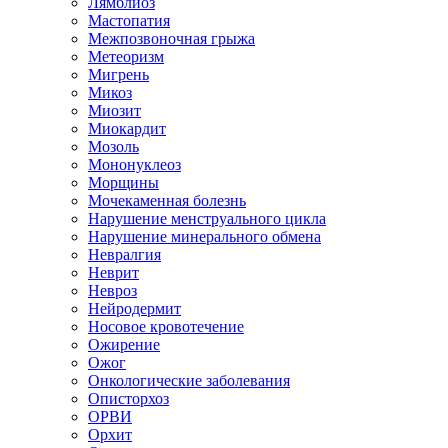
Лямблиоз
Мастопатия
Межпозвоночная грыжа
Метеоризм
Мигрень
Микоз
Миозит
Миокардит
Мозоль
Мононуклеоз
Морщины
Мочекаменная болезнь
Нарушение менструального цикла
Нарушение минерального обмена
Невралгия
Неврит
Невроз
Нейродермит
Носовое кровотечение
Ожирение
Ожог
Онкологические заболевания
Описторхоз
ОРВИ
Орхит