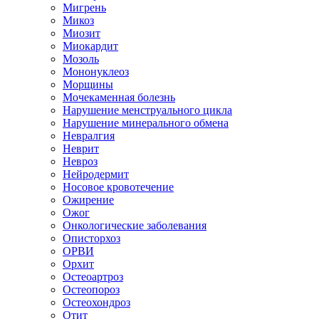
Мигрень
Микоз
Миозит
Миокардит
Мозоль
Мононуклеоз
Морщины
Мочекаменная болезнь
Нарушение менструального цикла
Нарушение минерального обмена
Невралгия
Неврит
Невроз
Нейродермит
Носовое кровотечение
Ожирение
Ожог
Онкологические заболевания
Описторхоз
ОРВИ
Орхит
Остеоартроз
Остеопороз
Остеохондроз
Отит