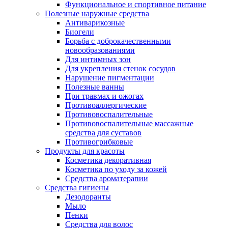
Функциональное и спортивное питание
Полезные наружные средства
Антиварикозные
Биогели
Борьба с доброкачественными
новообразованиями
Для интимных зон
Для укрепления стенок сосудов
Нарушение пигментации
Полезные ванны
При травмах и ожогах
Противоаллергические
Противовоспалительные
Противовоспалительные массажные
средства для суставов
Противогрибковые
Продукты для красоты
Косметика декоративная
Косметика по уходу за кожей
Средства ароматерапии
Средства гигиены
Дезодоранты
Мыло
Пенки
Средства для волос