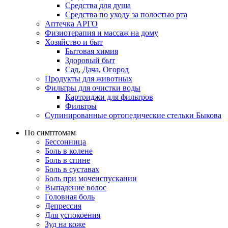
Средства для душа
Средства по уходу за полостью рта
Аптечка АРГО
Физиотерапия и массаж на дому
Хозяйство и быт
Бытовая химия
Здоровый быт
Сад, Дача, Огород
Продукты для животных
Фильтры для очистки воды
Картриджи для фильтров
Фильтры
Супинированные ортопедические стельки Быкова
По симптомам
Бессонница
Боль в колене
Боль в спине
Боль в суставах
Боль при мочеиспускании
Выпадение волос
Головная боль
Депрессия
Для успокоения
Зуд на коже