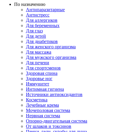
По назначению
Антипаразитарные
Антистресс
Для аллергиков
Для беременных
Для глаз
Для детей
Для диабетиков
Для женского организма
Для массажа
Для мужского организма
Для печени
Для спортсменов
Здоровая спина
Здоровье ног
Иммунитет
Интимная гигиена
Источники антиоксидантов
Косметика
Лечебные крема
Мочеполовая система
Нервная система
Опорно-двигательная система
От шлаков и токсинов
Пенки, гели, скрабы для душа