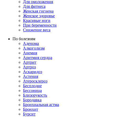
Для омоложения
Для фитнеса
Женская гигиена
Женское здоровье
Красивые ноги
При беременности
Снижение веса
По болезням
Аденома
Алкоголизм
Анемия
Аритмия сердца
Артрит
Артроз
Аскаридоз
Астения
Атеросклероз
Бесплодие
Бессоница
Близорукость
Бородавка
Бронхиальная астма
Бронхит
Бурсит