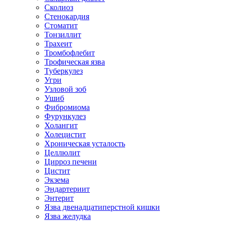
Сколиоз
Стенокардия
Стоматит
Тонзиллит
Трахеит
Тромбофлебит
Трофическая язва
Туберкулез
Угри
Узловой зоб
Ушиб
Фибромиома
Фурункулез
Холангит
Холецистит
Хроническая усталость
Целлюлит
Цирроз печени
Цистит
Экзема
Эндартериит
Энтерит
Язва двенадцатиперстной кишки
Язва желудка