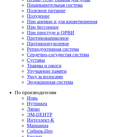
Пищеварительная система
Полезное питание
Похудение
При анемии и для кроветворения
При бессонице
При простуде и ОРВИ
Противоварикозное
Противоопухолевое
Репродуктивная система
Сердечно-сосудистая система
Суставы
Травмы и ожоги
Улучшение памяти
Уход за волосами
Эндокринная система
По производителям
Новь
Нутрикеа
Ляпко
ЭМ-ЦЕНТР
Интеллект-К
Марианна
Сибирь-Цео
Биолит