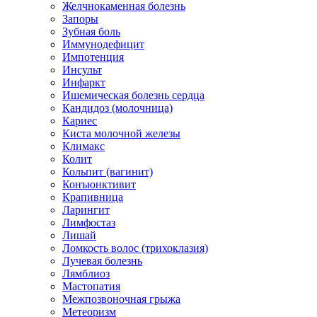
Желчнокаменная болезнь
Запоры
Зубная боль
Иммунодефицит
Импотенция
Инсульт
Инфаркт
Ишемическая болезнь сердца
Кандидоз (молочница)
Кариес
Киста молочной железы
Климакс
Колит
Кольпит (вагинит)
Конъюнктивит
Крапивница
Ларингит
Лимфостаз
Лишай
Ломкость волос (трихоклазия)
Лучевая болезнь
Лямблиоз
Мастопатия
Межпозвоночная грыжа
Метеоризм