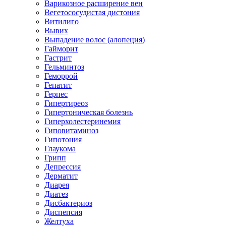
Варикозное расширение вен
Вегетососудистая дистония
Витилиго
Вывих
Выпадение волос (алопеция)
Гайморит
Гастрит
Гельминтоз
Геморрой
Гепатит
Герпес
Гипертиреоз
Гипертоническая болезнь
Гиперхолестеринемия
Гиповитаминоз
Гипотония
Глаукома
Грипп
Депрессия
Дерматит
Диарея
Диатез
Дисбактериоз
Диспепсия
Желтуха