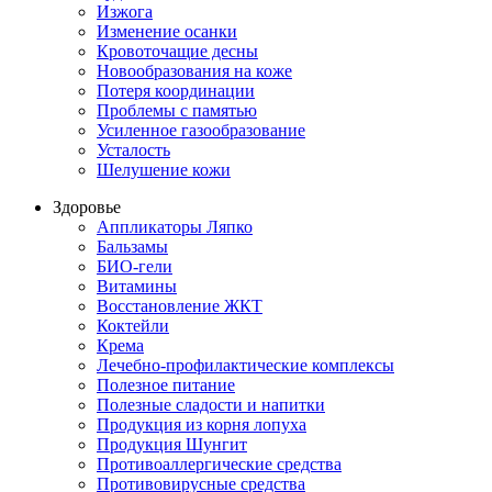
Изжога
Изменение осанки
Кровоточащие десны
Новообразования на коже
Потеря координации
Проблемы с памятью
Усиленное газообразование
Усталость
Шелушение кожи
Здоровье
Аппликаторы Ляпко
Бальзамы
БИО-гели
Витамины
Восстановление ЖКТ
Коктейли
Крема
Лечебно-профилактические комплексы
Полезное питание
Полезные сладости и напитки
Продукция из корня лопуха
Продукция Шунгит
Противоаллергические средства
Противовирусные средства