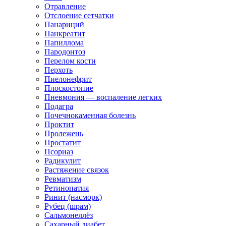
Отравление
Отслоение сетчатки
Панариций
Панкреатит
Папиллома
Пародонтоз
Перелом кости
Перхоть
Пиелонефрит
Плоскостопие
Пневмония — воспаление легких
Подагра
Почечнокаменная болезнь
Проктит
Пролежень
Простатит
Псориаз
Радикулит
Растяжение связок
Ревматизм
Ретинопатия
Ринит (насморк)
Рубец (шрам)
Сальмонеллёз
Сахарный диабет