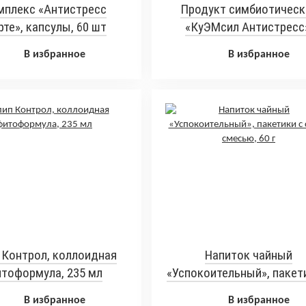
мплекс «Антистресс
Продукт симбиотическ
те», капсулы, 60 шт
«КуЭМсил Антистресс
таблетки, 60 шт
В избранное
В избранное
 Контрол, коллоидная
Напиток чайный
тоформула, 235 мл
«Успокоительный», пакет
сухой смесью, 60 г
В избранное
В избранное