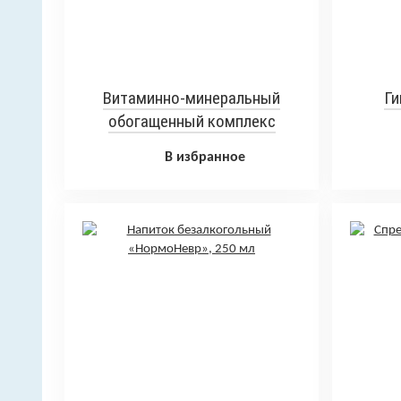
Витаминно-минеральный
Ги
обогащенный комплекс
«Ледипан»-кардио, 60 капсул
В избранное