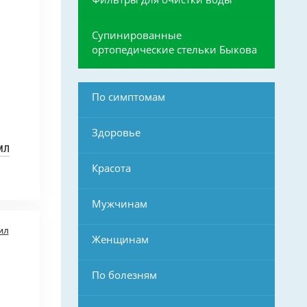
Супинированные
ортопедические стельки Быкова
По симптомам
Здоровье
мл
Красота
Мужчинам
Женщинам
По болезням