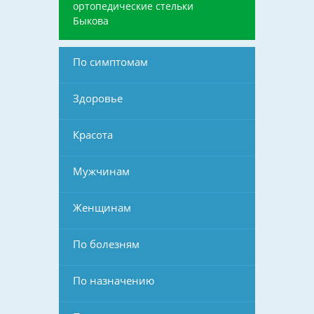
ортопедические стельки
Быкова
По симптомам
Здоровье
Красота
Мужчинам
Женщинам
По болезням
По назначению