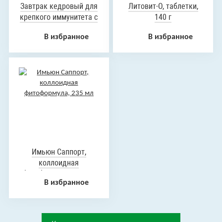
Завтрак кедровый для
Литовит-О, таблетки,
крепкого иммунитета с
140 г
клюквой, вишней и
В избранное
В избранное
облепихой, 40 г
Имьюн Саппорт,
коллоидная
фитоформула, 235 мл
В избранное