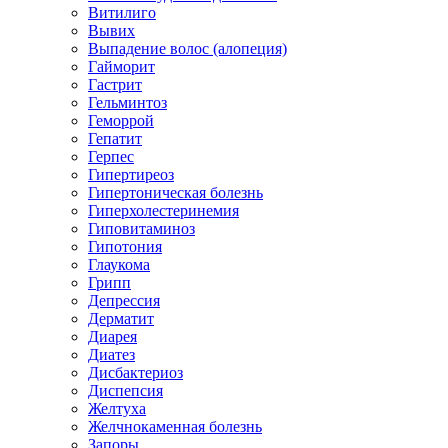
Витилиго
Вывих
Выпадение волос (алопеция)
Гайморит
Гастрит
Гельминтоз
Геморрой
Гепатит
Герпес
Гипертиреоз
Гипертоническая болезнь
Гиперхолестеринемия
Гиповитаминоз
Гипотония
Глаукома
Грипп
Депрессия
Дерматит
Диарея
Диатез
Дисбактериоз
Диспепсия
Желтуха
Желчнокаменная болезнь
Запоры