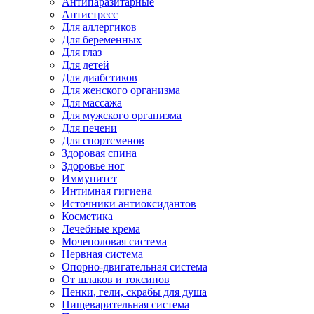
Антипаразитарные
Антистресс
Для аллергиков
Для беременных
Для глаз
Для детей
Для диабетиков
Для женского организма
Для массажа
Для мужского организма
Для печени
Для спортсменов
Здоровая спина
Здоровье ног
Иммунитет
Интимная гигиена
Источники антиоксидантов
Косметика
Лечебные крема
Мочеполовая система
Нервная система
Опорно-двигательная система
От шлаков и токсинов
Пенки, гели, скрабы для душа
Пищеварительная система