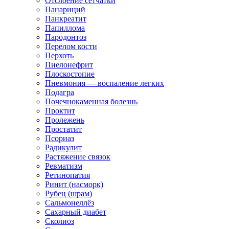
Отслоение сетчатки
Панариций
Панкреатит
Папиллома
Пародонтоз
Перелом кости
Перхоть
Пиелонефрит
Плоскостопие
Пневмония — воспаление легких
Подагра
Почечнокаменная болезнь
Проктит
Пролежень
Простатит
Псориаз
Радикулит
Растяжение связок
Ревматизм
Ретинопатия
Ринит (насморк)
Рубец (шрам)
Сальмонеллёз
Сахарный диабет
Сколиоз