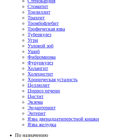
Стенокардия
Стоматит
Тонзиллит
Трахеит
Тромбофлебит
Трофическая язва
Туберкулез
Угри
Узловой зоб
Ушиб
Фибромиома
Фурункулез
Холангит
Холецистит
Хроническая усталость
Целлюлит
Цирроз печени
Цистит
Экзема
Эндартериит
Энтерит
Язва двенадцатиперстной кишки
Язва желудка
По назначению