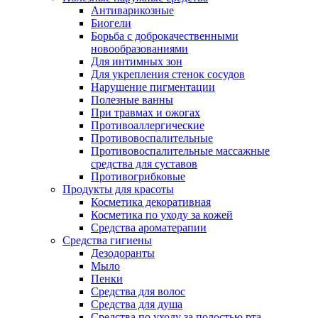
Антиварикозные
Биогели
Борьба с доброкачественными
новообразованиями
Для интимных зон
Для укрепления стенок сосудов
Нарушение пигментации
Полезные ванны
При травмах и ожогах
Противоаллергические
Противовоспалительные
Противовоспалительные массажные
средства для суставов
Противогрибковые
Продукты для красоты
Косметика декоративная
Косметика по уходу за кожей
Средства ароматерапии
Средства гигиены
Дезодоранты
Мыло
Пенки
Средства для волос
Средства для душа
Средства по уходу за полостью рта