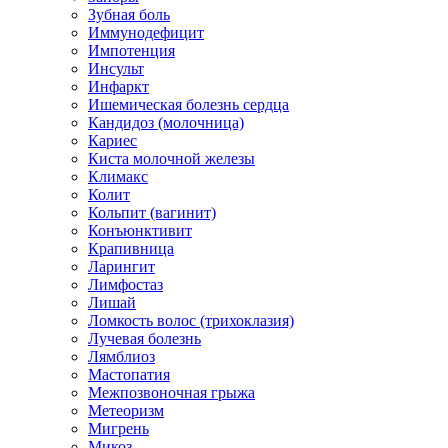
Зубная боль
Иммунодефицит
Импотенция
Инсульт
Инфаркт
Ишемическая болезнь сердца
Кандидоз (молочница)
Кариес
Киста молочной железы
Климакс
Колит
Кольпит (вагинит)
Конъюнктивит
Крапивница
Ларингит
Лимфостаз
Лишай
Ломкость волос (трихоклазия)
Лучевая болезнь
Лямблиоз
Мастопатия
Межпозвоночная грыжа
Метеоризм
Мигрень
Микоз