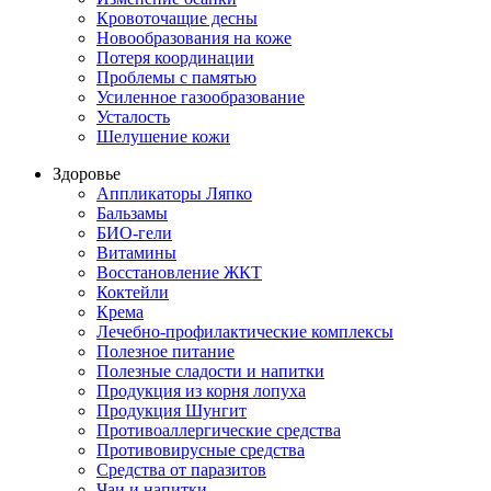
Кровоточащие десны
Новообразования на коже
Потеря координации
Проблемы с памятью
Усиленное газообразование
Усталость
Шелушение кожи
Здоровье
Аппликаторы Ляпко
Бальзамы
БИО-гели
Витамины
Восстановление ЖКТ
Коктейли
Крема
Лечебно-профилактические комплексы
Полезное питание
Полезные сладости и напитки
Продукция из корня лопуха
Продукция Шунгит
Противоаллергические средства
Противовирусные средства
Средства от паразитов
Чаи и напитки