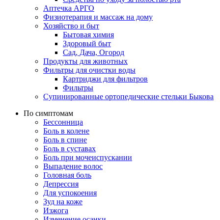
Аптечка АРГО
Физиотерапия и массаж на дому
Хозяйство и быт
Бытовая химия
Здоровый быт
Сад, Дача, Огород
Продукты для животных
Фильтры для очистки воды
Картриджи для фильтров
Фильтры
Супинированные ортопедические стельки Быкова
По симптомам
Бессонница
Боль в колене
Боль в спине
Боль в суставах
Боль при мочеиспускании
Выпадение волос
Головная боль
Депрессия
Для успокоения
Зуд на коже
Изжога
Изменение осанки