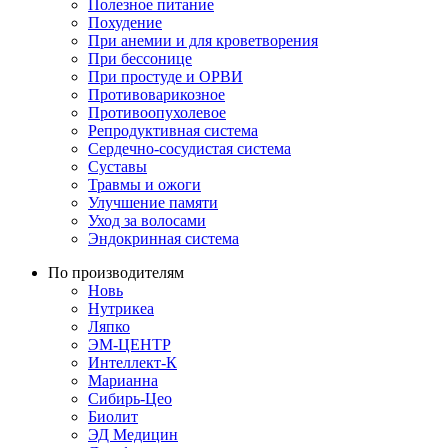
Полезное питание
Похудение
При анемии и для кроветворения
При бессонице
При простуде и ОРВИ
Противоварикозное
Противоопухолевое
Репродуктивная система
Сердечно-сосудистая система
Суставы
Травмы и ожоги
Улучшение памяти
Уход за волосами
Эндокринная система
По производителям
Новь
Нутрикеа
Ляпко
ЭМ-ЦЕНТР
Интеллект-К
Марианна
Сибирь-Цео
Биолит
ЭД Медицин