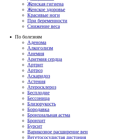
Женская гигиена
Женское здоровье
Красивые ноги
При беременности
Снижение веса
По болезням
Аденома
Алкоголизм
Анемия
Аритмия сердца
Артрит
Артроз
Аскаридоз
Астения
Атеросклероз
Бесплодие
Бессоница
Близорукость
Бородавка
Бронхиальная астма
Бронхит
Бурсит
Варикозное расширение вен
Вегетососудистая дистония