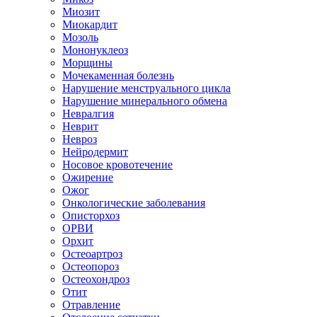
Миозит
Миокардит
Мозоль
Мононуклеоз
Морщины
Мочекаменная болезнь
Нарушение менструального цикла
Нарушение минерального обмена
Невралгия
Неврит
Невроз
Нейродермит
Носовое кровотечение
Ожирение
Ожог
Онкологические заболевания
Описторхоз
ОРВИ
Орхит
Остеоартроз
Остеопороз
Остеохондроз
Отит
Отравление