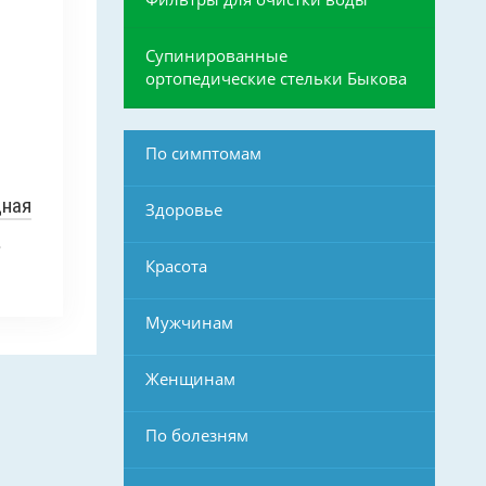
Супинированные
ортопедические стельки Быкова
По симптомам
дная
Здоровье
л
Красота
Мужчинам
Женщинам
По болезням