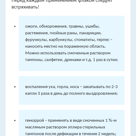
Перед каждым применением флакон следует
встряхивать!
ожоги, обморожения, травмы, ушибы,
растяжения, гнойные раны, панариции,
фурункулы, карбункулы, стоматиты, герпес –
наносить местно на пораженную область.
Можно использовать смоченные раствором
тампоны, салфетки, дренажи и т.д. 1 раз в сутки;
воспаления уха, горла, носа – закапывать по 2-3
капли 3 раза в день до полного выздоровления;
геморрой – применять в виде смоченных 1 %-м
масляным раствором эплира стерильных
тампонов после дефекации в течение 2 недель;