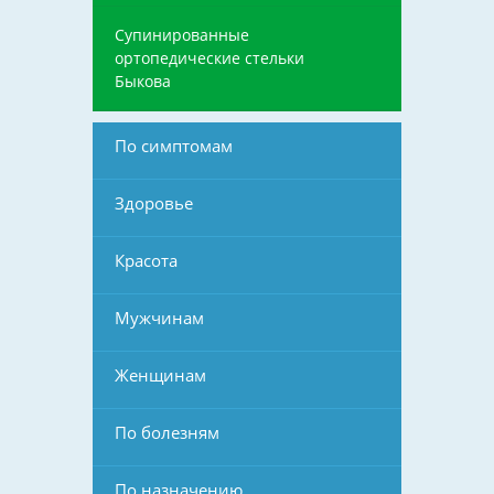
Супинированные
ортопедические стельки
Быкова
По симптомам
Здоровье
Красота
Мужчинам
Женщинам
По болезням
По назначению