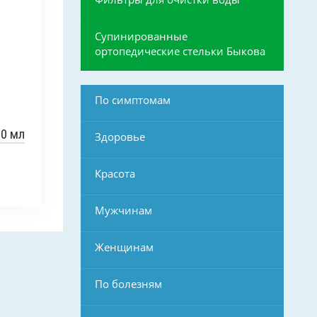
Супинированные
ортопедические стельки Быкова
По симптомам
00 мл
Здоровье
Красота
Мужчинам
Женщинам
По болезням