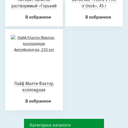
растворимый «Горький
o’clock», 45 г
коктейль», порошок,
В избранное
В избранное
140 г
Лайф Малти-Фактор,
коллоидная
фитоформула, 235 мл
В избранное
Категории каталога