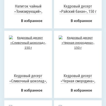
Напиток чайный
Кедровый десерт
«Тонизирующий»,
«Райский банан», 150 г
пакетики с сухой
В избранное
В избранное
смесью, 60 г
Кедровый десерт
Кедровый десерт
«Сливочный шоколад»,
«Черная смородина»,
150 г
150 г
В избранное
В избранное