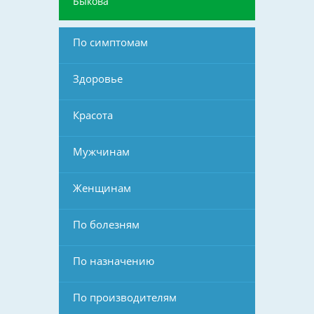
Быкова
По симптомам
Здоровье
Красота
Мужчинам
Женщинам
По болезням
По назначению
По производителям