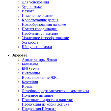
Для успокоения
Зуд на коже
Изжога
Изменение осанки
Кровоточащие десны
Новообразования на коже
Потеря координации
Проблемы с памятью
Усиленное газообразование
Усталость
Шелушение кожи
Здоровье
Аппликаторы Ляпко
Бальзамы
БИО-гели
Витамины
Восстановление ЖКТ
Коктейли
Крема
Лечебно-профилактические комплексы
Полезное питание
Полезные сладости и напитки
Продукция из корня лопуха
Продукция Шунгит