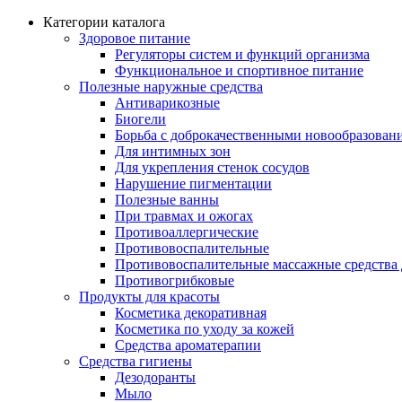
Категории каталога
Здоровое питание
Регуляторы систем и функций организма
Функциональное и спортивное питание
Полезные наружные средства
Антиварикозные
Биогели
Борьба с доброкачественными новообразован
Для интимных зон
Для укрепления стенок сосудов
Нарушение пигментации
Полезные ванны
При травмах и ожогах
Противоаллергические
Противовоспалительные
Противовоспалительные массажные средства 
Противогрибковые
Продукты для красоты
Косметика декоративная
Косметика по уходу за кожей
Средства ароматерапии
Средства гигиены
Дезодоранты
Мыло