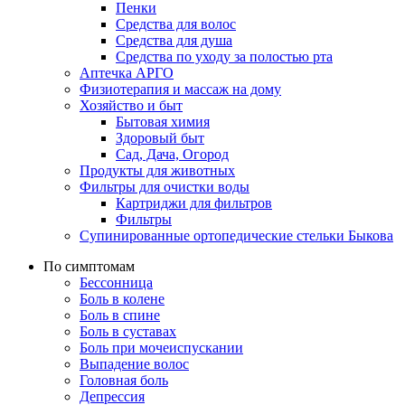
Пенки
Средства для волос
Средства для душа
Средства по уходу за полостью рта
Аптечка АРГО
Физиотерапия и массаж на дому
Хозяйство и быт
Бытовая химия
Здоровый быт
Сад, Дача, Огород
Продукты для животных
Фильтры для очистки воды
Картриджи для фильтров
Фильтры
Супинированные ортопедические стельки Быкова
По симптомам
Бессонница
Боль в колене
Боль в спине
Боль в суставах
Боль при мочеиспускании
Выпадение волос
Головная боль
Депрессия