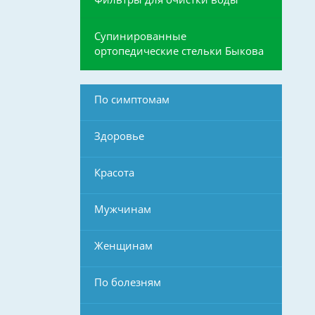
Супинированные
ортопедические стельки Быкова
По симптомам
Здоровье
Красота
Мужчинам
Женщинам
По болезням