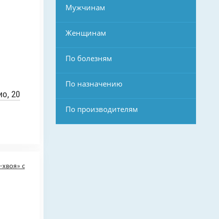
Мужчинам
Женщинам
По болезням
По назначению
о, 20
По производителям