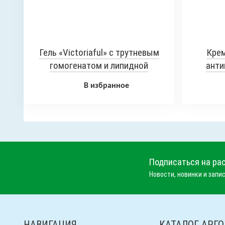
Гель «Victoriaful» с трутневым
Крем
гомогенатом и липидной
анти
вытяжкой пантов марала, 100 мл
В избранное
Подписаться на ра
Новости, новинки и запис
НАВИГАЦИЯ
КАТАЛОГ АРГО