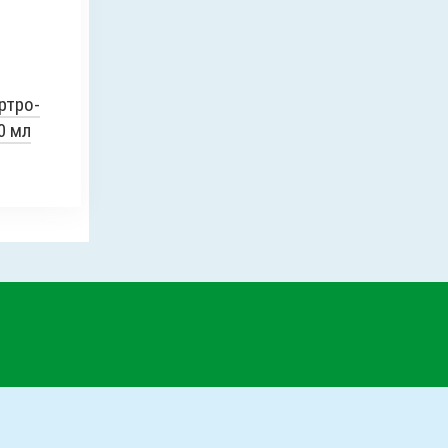
ртро-
0 мл