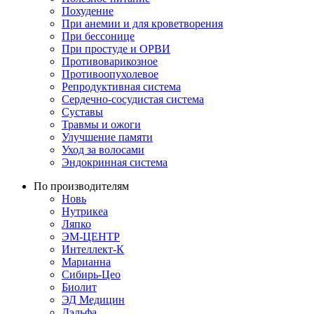
Похудение
При анемии и для кроветворения
При бессонице
При простуде и ОРВИ
Противоварикозное
Противоопухолевое
Репродуктивная система
Сердечно-сосудистая система
Суставы
Травмы и ожоги
Улучшение памяти
Уход за волосами
Эндокринная система
По производителям
Новь
Нутрикеа
Ляпко
ЭМ-ЦЕНТР
Интеллект-К
Марианна
Сибирь-Цео
Биолит
ЭД Медицин
Дэльфа