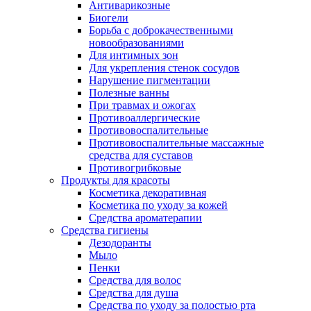
Антиварикозные
Биогели
Борьба с доброкачественными
новообразованиями
Для интимных зон
Для укрепления стенок сосудов
Нарушение пигментации
Полезные ванны
При травмах и ожогах
Противоаллергические
Противовоспалительные
Противовоспалительные массажные
средства для суставов
Противогрибковые
Продукты для красоты
Косметика декоративная
Косметика по уходу за кожей
Средства ароматерапии
Средства гигиены
Дезодоранты
Мыло
Пенки
Средства для волос
Средства для душа
Средства по уходу за полостью рта