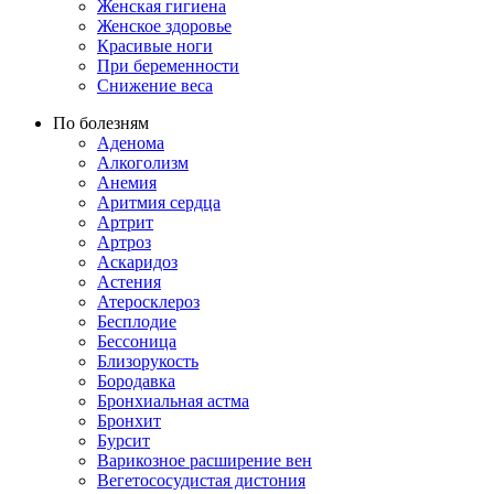
Женская гигиена
Женское здоровье
Красивые ноги
При беременности
Снижение веса
По болезням
Аденома
Алкоголизм
Анемия
Аритмия сердца
Артрит
Артроз
Аскаридоз
Астения
Атеросклероз
Бесплодие
Бессоница
Близорукость
Бородавка
Бронхиальная астма
Бронхит
Бурсит
Варикозное расширение вен
Вегетососудистая дистония