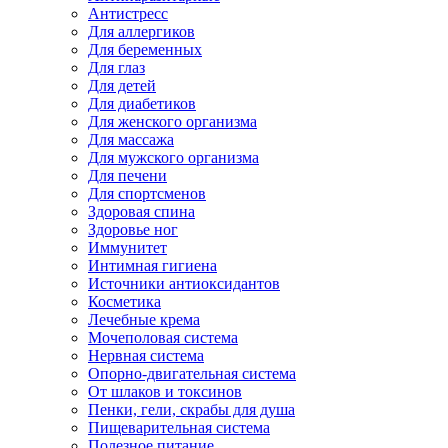
Антистресс
Для аллергиков
Для беременных
Для глаз
Для детей
Для диабетиков
Для женского организма
Для массажа
Для мужского организма
Для печени
Для спортсменов
Здоровая спина
Здоровье ног
Иммунитет
Интимная гигиена
Источники антиоксидантов
Косметика
Лечебные крема
Мочеполовая система
Нервная система
Опорно-двигательная система
От шлаков и токсинов
Пенки, гели, скрабы для душа
Пищеварительная система
Полезное питание