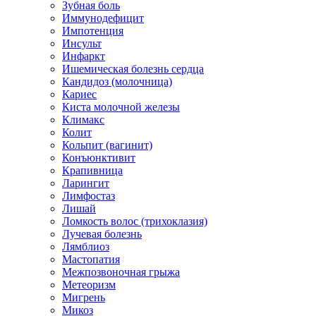
Зубная боль
Иммунодефицит
Импотенция
Инсульт
Инфаркт
Ишемическая болезнь сердца
Кандидоз (молочница)
Кариес
Киста молочной железы
Климакс
Колит
Кольпит (вагинит)
Конъюнктивит
Крапивница
Ларингит
Лимфостаз
Лишай
Ломкость волос (трихоклазия)
Лучевая болезнь
Лямблиоз
Мастопатия
Межпозвоночная грыжа
Метеоризм
Мигрень
Микоз