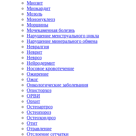
Миозит
Миокардит
Мозоль
Мононуклеоз
Морщины
Мочекаменная болезнь
Нарушение менструального цикла
Нарушение минерального обмена
Невралгия
Неврит
Невроз
Нейродермит
Носовое кровотечение
Ожирение
Ожог
Онкологические заболевания
Описторхоз
ОРВИ
Орхит
Остеоартроз
Остеопороз
Остеохондроз
Отит
Отравление
Отслоение сетчатки