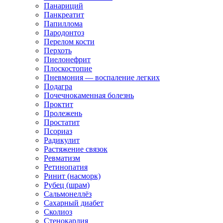
Панариций
Панкреатит
Папиллома
Пародонтоз
Перелом кости
Перхоть
Пиелонефрит
Плоскостопие
Пневмония — воспаление легких
Подагра
Почечнокаменная болезнь
Проктит
Пролежень
Простатит
Псориаз
Радикулит
Растяжение связок
Ревматизм
Ретинопатия
Ринит (насморк)
Рубец (шрам)
Сальмонеллёз
Сахарный диабет
Сколиоз
Стенокардия