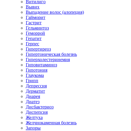
Витилиго
Вывих
Выпадение волос (алопеция)
Гайморит
Гастрит
Гельминтоз
Геморрой
Гепатит
Герпес
Гипертиреоз
Гипертоническая болезнь
Гиперхолестеринемия
Гиповитаминоз
Гипотония
Глаукома
Грипп
Депрессия
Дерматит
Диарея
Диатез
Дисбактериоз
Диспепсия
Желтуха
Желчнокаменная болезнь
Запоры