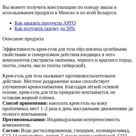
Вы можете получить консультацию по поводу заказа и
использования продукта в Минске и по всей Беларуси.
Как заказать продукты АРГО
Как получить скидку до 50%
Описание продукта
Эффективность крем-геля для тела обусловлена целебными
свойствами и синергизмом действия входящих в него
компонентов (экстракты окопника, черного и красного перца,
пихты, сныти, масло пихты сибирской).
Крем-гель для тела оказывает противовоспалительное
действие. Местное раздражение кожи способствует
улучшению кровоснабжения. Благодаря лёгкой гелевой
основе, крем-гель для тела прекрасно впитывается, не
оставляя жирной плёнки.
Способ применения:
наносить крем-гель на кожу
проблемных мест 1–2 раза в день массажными движениями до
полного впитывания.
Противопоказания:
Индивидуальная непереносимость
компонентов.
Состав:
Вода дистиллированная, глицерин, полиакриламид,
С13-14 изопарафин, лаурет-7, масло пихты сибирской, СО2 –