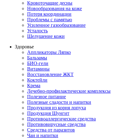
Кровоточащие десны
Новообразования на коже
Потеря координации
Проблемы с памятью
Усиленное газообразование
Усталость
Шелушение кожи
Здоровье
Аппликаторы Ляпко
Бальзамы
БИО-гели
Витамины
Восстановление ЖКТ
Коктейли
Крема
Лечебно-профилактические комплексы
Полезное питание
Полезные сладости и напитки
Продукция из корня лопуха
Продукция Шунгит
Противоаллергические средства
Противовирусные средства
Средства от паразитов
Чаи и напитки