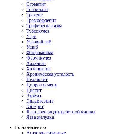
Стоматит
Тонзиллит
Трахеит
Тромбофлебит
Трофическая язва
Туберкулез
Угри
Узловой зоб
Ушиб
Фибромиома
Фурункулез
Холангит
Холецистит
Хроническая усталость
Целлюлит
Цирроз печени
Цистит
Экзема
Эндартериит
Энтерит
Язва двенадцатиперстной кишки
Язва желудка
По назначению
Антипаразитарные