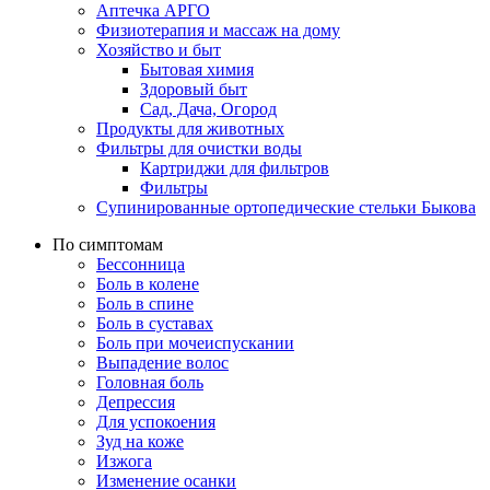
Аптечка АРГО
Физиотерапия и массаж на дому
Хозяйство и быт
Бытовая химия
Здоровый быт
Сад, Дача, Огород
Продукты для животных
Фильтры для очистки воды
Картриджи для фильтров
Фильтры
Супинированные ортопедические стельки Быкова
По симптомам
Бессонница
Боль в колене
Боль в спине
Боль в суставах
Боль при мочеиспускании
Выпадение волос
Головная боль
Депрессия
Для успокоения
Зуд на коже
Изжога
Изменение осанки