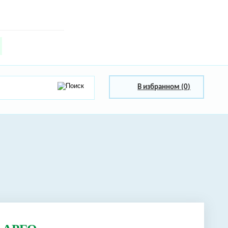
В избранном (
0
)