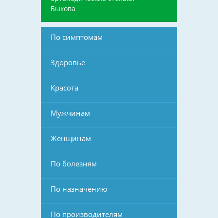
Быкова
По симптомам
Здоровье
Красота
Мужчинам
Женщинам
По болезням
По назначению
По производителям