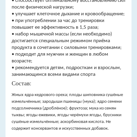
• способствует оптимальному восстановлению сил
после физической нагрузки;
• улучшает клеточное дыхание и кровообращение;
• при употреблении за час до тренировки
повышает ее эффективность в 1,5 раза;
• набор мышечной массы (если необходимо)
достигается специальным режимом приёма
продукта в сочетании с силовыми тренировками;
• подходит для мужчин и женщин в любом
возрасте;
• рекомендуется детям, подросткам и взрослым,
занимающимся всеми видами спорта
Состав:
Жмых ядра кедрового ореха; плоды шиповника сушёные
измельчённые; зародыши пшеницы (мука); ядро семени
подсолнечника (дроблёное); фруктоза; мука из семян
тыквы; ягоды ежевики, ягоды черёмухи ягоды, брусники
сушёные измельчённые; аскорбиновая кислота. Не
содержит консервантов и искусственных добавок.