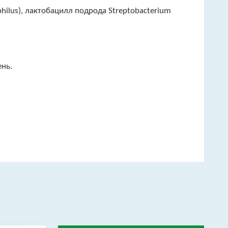
philus), лактобацилл подрода Streptobacterium
ень.