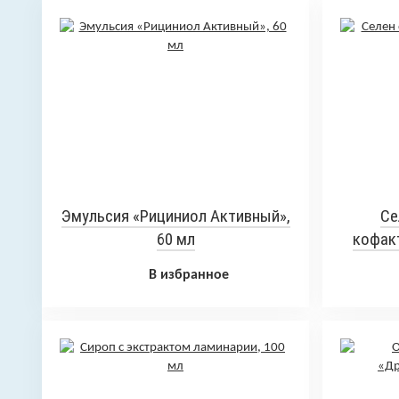
Эмульсия «Рициниол Активный»,
Се
60 мл
кофакт
В избранное