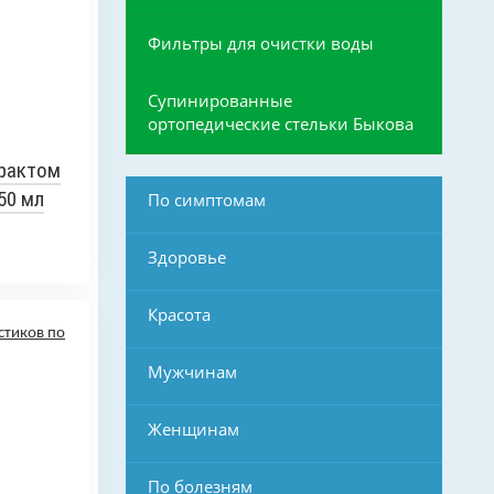
Фильтры для очистки воды
Супинированные
ортопедические стельки Быкова
рактом
50 мл
По симптомам
Здоровье
Красота
Мужчинам
Женщинам
По болезням