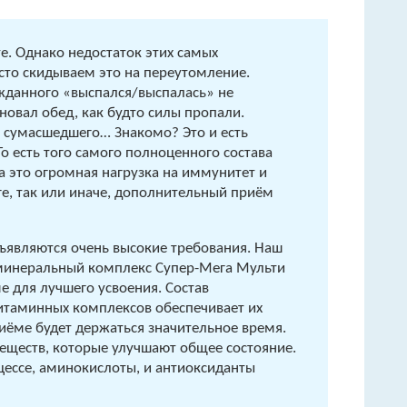
те. Однако недостаток этих самых
сто скидываем это на переутомление.
ожданного «выспался/выспалась» не
иновал обед, как будто силы пропали.
 у сумасшедшего… Знакомо? Это и есть
 есть того самого полноценного состава
а это огромная нагрузка на иммунитет и
ге, так или иначе, дополнительный приём
являются очень высокие требования. Наш
-минеральный комплекс Супер-Мега Мульти
е для лучшего усвоения. Состав
витаминных комплексов обеспечивает их
иёме будет держаться значительное время.
веществ, которые улучшают общее состояние.
ессе, аминокислоты, и антиоксиданты