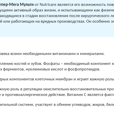
упер-Мега Мульти
от Nutricare является его возможность по
ущими активный образ жизни, и испытывающими как физичес
находящихся в стадии восстановления после хирургического л
й или работающих на вредных производствах. Он особенно э
ловека всеми необходимыми витаминами и минералами.
плению костей и зубов. Фосфаты – необходимый компонент 
гих ферментов, нуклеиновых кислот и фосфопротеидов.
ных компонентов клеточных мембран и играет важную роль в
ную роль в регуляции окислительно-восстановительных проце
 и противоаллергическое действие. Витамин С является факт
ельной системе, участвует в обмене углеводов, жиров, бел