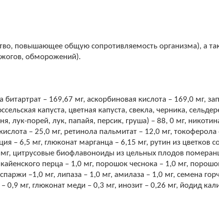
ство, повышающее общую сопротивляемость организма), а та
 ожогов, обморожений).
 битартрат – 169,67 мг, аскорбиновая кислота – 169,0 мг, з
ссельская капуста, цветная капуста, свекла, черника, сельдер
я, лук-порей, лук, папайя, персик, груша) – 88, 0 мг, никотин
 кислота – 25,0 мг, ретинола пальмитат – 12,0 мг, токоферола
ция – 6,5 мг, глюконат марганца – 6,15 мг, рутин из цветков 
 мг, цитрусовые биофлавоноиды из цельных плодов померанца 
 кайенского перца – 1,0 мг, порошок чеснока – 1,0 мг, порошо
 спаржи –1,0 мг, липаза – 1,0 мг, амилаза – 1,0 мг, семена го
 0,9 мг, глюконат меди – 0,3 мг, инозит – 0,26 мг, йодид кали