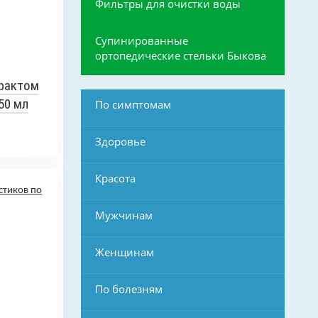
Фильтры для очистки воды
Супинированные
ортопедические стельки Быкова
рактом
50 мл
По симптомам
Здоровье
Красота
Мужчинам
Женщинам
По болезням