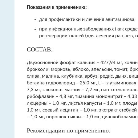
Показания к применению:
для профилактики и лечения авитаминоза;
при инфекционных заболеваниях (как сред
регенерации тканей (для лечения ран, язв,
СОСТАВ:
Двухосновной фосфат кальция – 427,94 мг, холина
брокколи, морковь, яблоко, апельсин, томат, брю
слива, малина, клубника, арбуз, редис, дыня, вишн
бетаина гидрохлорид – 25,0 мг, L – глутаминовая
7,3 мг, глюконат магния – 7,2 мг, пантотенат каль
рибофлавин – 4,8 мг, тиамина мононитрат – 4,33
люцерны – 1,0 мг, листья капусты – 1,0 мг, плоды
1,0 мг, соевый лецитин – 1,0 мг, экстракт стеблей
– 1,0 мг, порошок тыквы – 1,0 мг, цианкобаламин –
Рекомендации по применению: