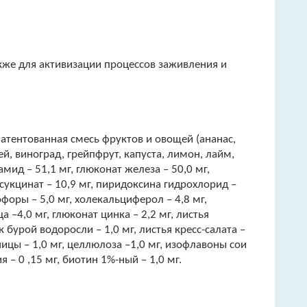
кже для активизации процессов заживления и
апатентованная смесь фруктов и овощей (ананас,
ей, виноград, грейпфрут, капуста, лимон, лайм,
амид – 51,1 мг, глюконат железа – 50,0 мг,
 сукцинат – 10,9 мг, пиридоксина гидрохлорид –
софоры – 5,0 мг, холекальциферол – 4,8 мг,
–4,0 мг, глюконат цинка – 2,2 мг, листья
к бурой водоросли – 1,0 мг, листья кресс-салата –
рчицы – 1,0 мг, целлюлоза –1,0 мг, изофлавоны сои
я – 0 ,15 мг, биотин 1%-ный – 1,0 мг.