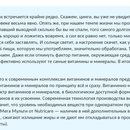
х встречается крайне редко. Скажем, цинги, вы уже не увиди
овеке весьма явно. Опять же, при нашем темпе жизни мы про
выпавший выходной сколько бы вы не спали, того самого долг
ь хорошо и ложитесь вовремя, а сил все равно нет, только м
 себя заставлять. И солнце светит, а настроение скачет, как
пищи, которую мы употребляем, значительно обработана. То
учаем. Даже если откинуть фактор питания, окружающая сред
ффективно используют те самые витамины и минералы. В ито
то к современным комплексам витаминов и минералов предъ
витаминов и минералов по принципу всё и сразу. Витаминно
ектр витаминов и минералов, в биологически доступной форм
инов в их усвоении. Современная технология производства 
начит, что уровень необходимых веществ при однократном пр
Мега Мульти от Nutricare — наличие в ней дополнительных 
 сжигают излишние жиры и не дают им откладываться в проц
ты).