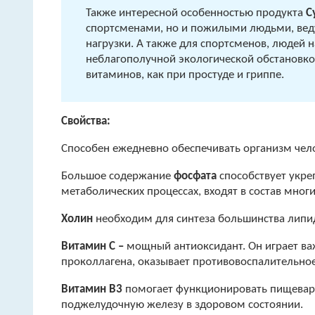
Также интересной особенностью продукта
С
спортсменами, но и пожилыми людьми, вед
нагрузки. А также для спортсменов, людей 
неблагополучной экологической обстановко
витаминов, как при простуде и гриппе.
Свойства:
Способен ежедневно обеспечивать организм че
Большое содержание
фосфата
способствует укре
метаболических процессах, входят в состав мно
Холин
необходим для синтеза большинства липид
Витамин С –
мощный антиоксидант. Он играет важ
проколлагена, оказывает противовоспалительное
Витамин В3
помогает функционировать пищеварит
поджелудочную железу в здоровом состоянии.