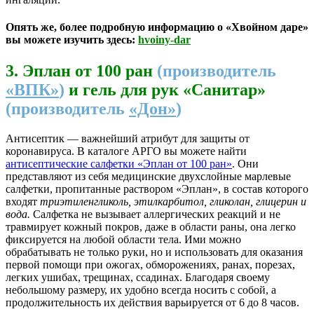
Опять же, более подробную информацию о «Хвойном даре»
вы можете изучить здесь:
hvoiny-dar
3.
Эплан от 100 ран
(производитель
«ВПК»
)
и гель для рук «Санитар»
(производитель
«Дон»
)
Антисептик — важнейший атрибут для защиты от
коронавируса. В каталоге АРГО вы можете найти
антисептические салфетки «Эплан от 100 ран»
. Они
представляют из себя медицинские двухслойные марлевые
салфетки, пропитанные раствором «Эплан», в состав которого
входят
триэтиленгликоль, этилкарбитол, гликолан, глицерин и
вода.
Салфетка не вызывает аллергических реакций и не
травмирует кожный покров, даже в области раны, она легко
фиксируется на любой области тела. Ими можно
обрабатывать не только руки, но и использовать для оказания
первой помощи при ожогах, обморожениях, ранах, порезах,
легких ушибах, трещинах, ссадинах. Благодаря своему
небольшому размеру, их удобно всегда носить с собой, а
продолжительность их действия варьируется от 6 до 8 часов.