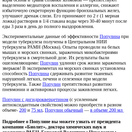
выделению медиаторов воспаления и аллергии, снижают
избыточную секреторную функцию бронхиальных желез,
улучшают дренаж слизи. Его принимают по 2 г (1 мерная
ложка) растворив в 1/4 стакана воды через 30-40 минут после
еды 3 раза в день до полного выздоровления.
Экспериментальные данные об эффективности
Популина
при
модели туберкулеза получены в Центральном НИИ
туберкулеза РАМН (Москва). Опыты проводили на белых
мышах и морских свинках, зараженных микобактериями
туберкулеза в смертельной дозе. Их результаты были
ошеломляющими:
Популин
удлинял срок жизни зараженных
зверьков! В экспериментах на морских свинках установлена
способность
Популина
сдерживать развитие тканевых
нарушений легких, печени и селезенки при модели
туберкулеза. Также
Популин
препятствовал развитию
пневмонии и активировал процессы заживления легких.
Популин с дигидрокверцетином
(с усиленным
антиоксидантным свойством) можно приобрести в разном
объеме-
200
и
75 мл
,
Популин обычный
—
в объеме 200 мл
Подробнее о Популине вы можете узнать от президента
компании «Биолит», доктора химических наук и