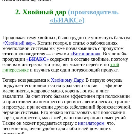
2.
Хвойный дар
(производитель
«БИАКС»
)
Продолжая тему хвойных, было трудно не упомянуть бальзам
«Хвойный дар»
. Кстати говоря, в статье о заболеваниях
мочеполовой системы мы уже познакомились с продуктом
этого производителя — свечами
«Витапринол»
. Вся линейка
продукции
«БИАКС»
содержит в составе хвойные, поэтому,
если вам интересна эта тема, вы можете перейти по
этой
гиперссылке
и изучить еще один потрясающий продукт.
Теперь возвращаемся к
Хвойному Дару
. В первую очередь,
подкупает его полностью натуральный состав — эфирное
масло пихты, кедровое масло, корень лопуха и лист
эвкалипта. За счет этого бальзам эффективен при полоскании
и приготовлении компрессов при воспалении легких, гриппе
и простуде, при лечении других заболеваний бронхолегочной,
нервной системы. Его можно использовать для полоскания
горла, компрессов, массажей, ванн или аэрации помещений.
Также он может продаваться сразу с
ингалятором
, что,
несомненно, очень удобно для любителей домашних
ингаляций.