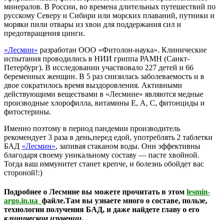
минералов. В России, во времена длительных путешествий по
русскому Северу и Сибири или морских плаваний, путники и
моряки пили отвары из хвои для поддержания сил и
предотвращения цинги.
«Лесмин»
разработан ООО «Фитолон-наука». Клинические
испытания проводились в НИИ гриппа РАМН (Санкт-
Петербург). В исследовании участвовало 227 детей и 66
беременных женщин. В 5 раз снизилась заболеваемость и в
двое сократилось время выздоровления. Активными
действующими веществами в «Лесмине» являются медные
производные хлорофилла, витамины Е, А, С, фитонциды и
фитостерины.
Именно поэтому в период пандемии производитель
рекомендует 3 раза в день,перед едой, употреблять 2 таблетки
БАД
«Лесмин»
, запивая стаканом воды. Они эффективны
благодаря своему уникальному составу — пасте хвойной.
Тогда ваш иммунитет станет крепче, и болезнь обойдет вас
стороной!:)
Подробнее о Лесмине вы можете прочитать в этом
lesmin-
argo.in.ua
файле.Там вы узнаете много о составе, пользе,
технологии получения БАД, и даже найдете главу о его
клиническом изучении
.