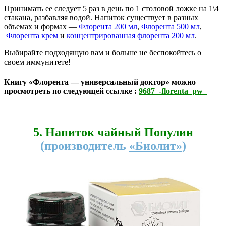
Принимать ее следует 5 раз в день по 1 столовой ложке на 1\4
стакана, разбавляя водой. Напиток существует в разных
объемах и формах —
Флорента 200 мл
,
Флорента 500 мл
,
Флорента крем
и
концентрированная флорента 200 мл
.
Выбирайте подходящую вам и больше не беспокойтесь о
своем иммунитете!
Книгу «Флорента — универсальный доктор» можно
просмотреть по следующей ссылке :
9687_-florenta_pw_
5.
Напиток чайный Популин
(производитель
«Биолит»
)