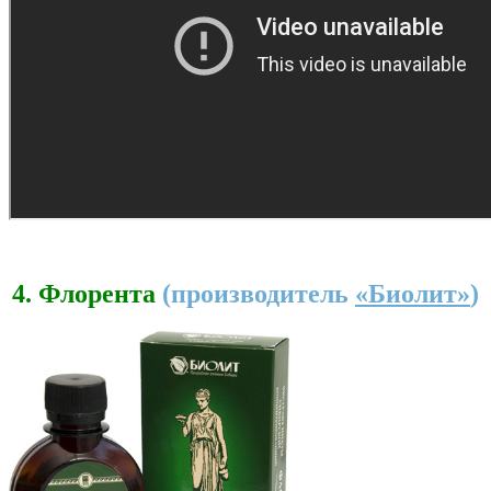
4.
Флорента
(производитель
«Биолит»
)