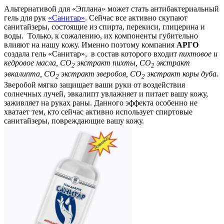
Альтернативой для «Эплана» может стать антибактериальный
гель для рук
«Санитар»
. Сейчас все активно скупают
санитайзеры, состоящие из спирта, перекиси, глицерина и
воды. Только, к сожалению, их компоненты губительно
влияют на нашу кожу. Именно поэтому компания
АРГО
создала гель «Санитар», в состав которого входит
пихтовое и
кедровое масла,
СО
экстракт пихты, СО
экстракт
2
2
эвкалипта, CO
экстракт зверобоя, СО
экстракт коры дуба.
2
2
Зверобой мягко защищает ваши руки от воздействия
солнечных лучей, эвкалипт увлажняет и питает вашу кожу,
заживляет на руках раны. Данного эффекта особенно не
хватает тем, кто сейчас активно использует спиртовые
санитайзеры, повреждающие вашу кожу.