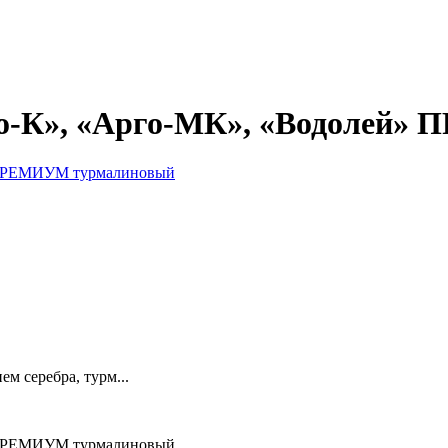
го-К», «Арго-МК», «Водолей
м серебра, турм...