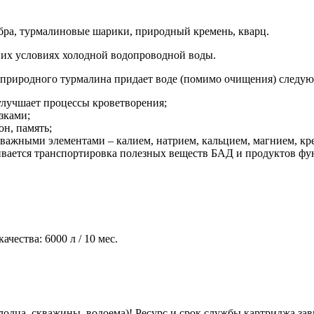
бра, турмалиновые шарики, природный кремень, кварц.
их условиях холодной водопроводной воды.
природного турмалина придает воде (помимо очищения) следую
улучшает процессы кроветворения;
зками;
н, память;
ажными элементами – калием, натрием, кальцием, магнием, кр
чивается транспортировка полезных веществ БАД и продуктов фу
чества: 6000 л / 10 мес.
ца, скважины, водоема)! Ресурс и срок службы картриджа зави