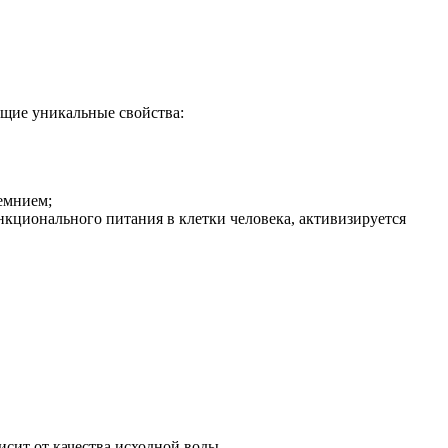
щие уникальные свойства:
емнием;
нкционального питания в клетки человека, активизируется
сит от качества исходной воды.