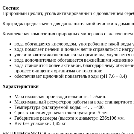
Состав:
Природный цеолит, уголь активированный с добавлением сере
Картридж предназначен для дополнительной очистки в домашн
Комплексная композиция природных минералов с включением 
вода обогащается кислородом, употребление такой воды 
вода помогает печени и почкам легче справляться с нагру
увеличиваются жизненные силы организма, улучшается со
вода дополнительно обогащается важнейшими жизненно в
вода становится более активной, благодаря чему обеспе
процесс очищения организма от токсинов;
обеспечивает щелочной показатель воды (pH 7,6 – 8.4)
Характеристики
Максимальная производительность: 1 л/мин.
Максимальный ресурс/срок работы на воде стандартного ка
Температура фильтруемой воды: +4… +400.
Срок хранения до начала эксплуатации: 5 лет.
Габаритные размеры (высота х диаметр): 236х106 мм.
Вес без упаковки: 1,45 кг
НЕ ПРИМЕНЯЕТСЯ для очистки воды низкого качества (из колод