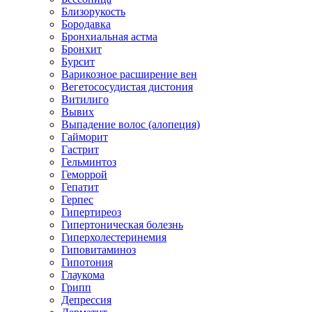
Близорукость
Бородавка
Бронхиальная астма
Бронхит
Бурсит
Варикозное расширение вен
Вегетососудистая дистония
Витилиго
Вывих
Выпадение волос (алопеция)
Гайморит
Гастрит
Гельминтоз
Геморрой
Гепатит
Герпес
Гипертиреоз
Гипертоническая болезнь
Гиперхолестеринемия
Гиповитаминоз
Гипотония
Глаукома
Грипп
Депрессия