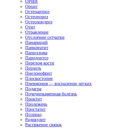
ОРВИ
Орхит
Остеоартроз
Остеопороз
Остеохондроз
Отит
Отравление
Отслоение сетчатки
Панариций
Панкреатит
Папиллома
Пародонтоз
Перелом кости
Перхоть
Пиелонефрит
Плоскостопие
Пневмония — воспаление легких
Подагра
Почечнокаменная болезнь
Проктит
Пролежень
Простатит
Псориаз
Радикулит
Растяжение связок