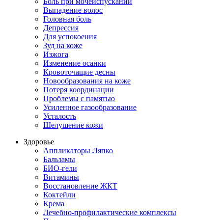
Боль при мочеиспускании
Выпадение волос
Головная боль
Депрессия
Для успокоения
Зуд на коже
Изжога
Изменение осанки
Кровоточащие десны
Новообразования на коже
Потеря координации
Проблемы с памятью
Усиленное газообразование
Усталость
Шелушение кожи
Здоровье
Аппликаторы Ляпко
Бальзамы
БИО-гели
Витамины
Восстановление ЖКТ
Коктейли
Крема
Лечебно-профилактические комплексы