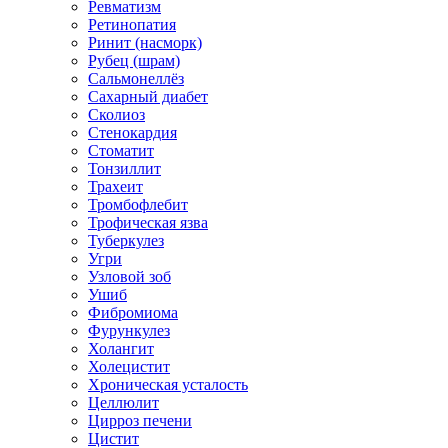
Ревматизм
Ретинопатия
Ринит (насморк)
Рубец (шрам)
Сальмонеллёз
Сахарный диабет
Сколиоз
Стенокардия
Стоматит
Тонзиллит
Трахеит
Тромбофлебит
Трофическая язва
Туберкулез
Угри
Узловой зоб
Ушиб
Фибромиома
Фурункулез
Холангит
Холецистит
Хроническая усталость
Целлюлит
Цирроз печени
Цистит