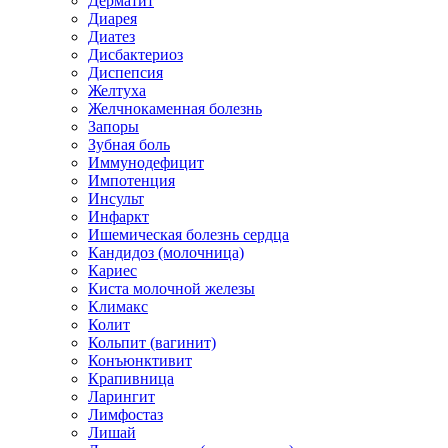
Дерматит
Диарея
Диатез
Дисбактериоз
Диспепсия
Желтуха
Желчнокаменная болезнь
Запоры
Зубная боль
Иммунодефицит
Импотенция
Инсульт
Инфаркт
Ишемическая болезнь сердца
Кандидоз (молочница)
Кариес
Киста молочной железы
Климакс
Колит
Кольпит (вагинит)
Конъюнктивит
Крапивница
Ларингит
Лимфостаз
Лишай