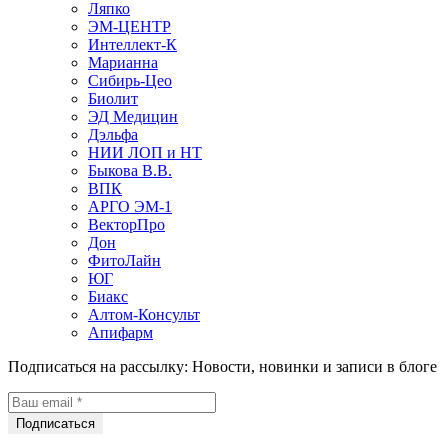
Ляпко
ЭМ-ЦЕНТР
Интеллект-К
Марианна
Сибирь-Цео
Биолит
ЭД Медицин
Дэльфа
НИИ ЛОП и НТ
Быкова В.В.
ВПК
АРГО ЭМ-1
ВекторПро
Дон
ФитоЛайн
ЮГ
Биакс
Алтом-Консульт
Апифарм
Подписаться на рассылку:
Новости, новинки и записи в блоге