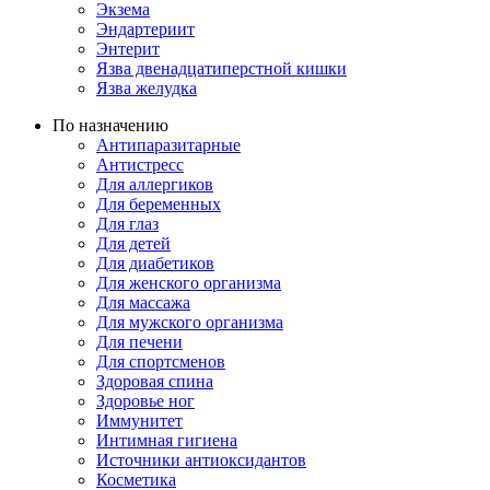
Экзема
Эндартериит
Энтерит
Язва двенадцатиперстной кишки
Язва желудка
По назначению
Антипаразитарные
Антистресс
Для аллергиков
Для беременных
Для глаз
Для детей
Для диабетиков
Для женского организма
Для массажа
Для мужского организма
Для печени
Для спортсменов
Здоровая спина
Здоровье ног
Иммунитет
Интимная гигиена
Источники антиоксидантов
Косметика