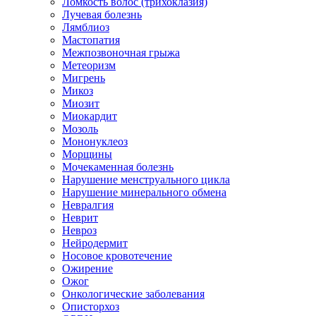
Ломкость волос (трихоклазия)
Лучевая болезнь
Лямблиоз
Мастопатия
Межпозвоночная грыжа
Метеоризм
Мигрень
Микоз
Миозит
Миокардит
Мозоль
Мононуклеоз
Морщины
Мочекаменная болезнь
Нарушение менструального цикла
Нарушение минерального обмена
Невралгия
Неврит
Невроз
Нейродермит
Носовое кровотечение
Ожирение
Ожог
Онкологические заболевания
Описторхоз