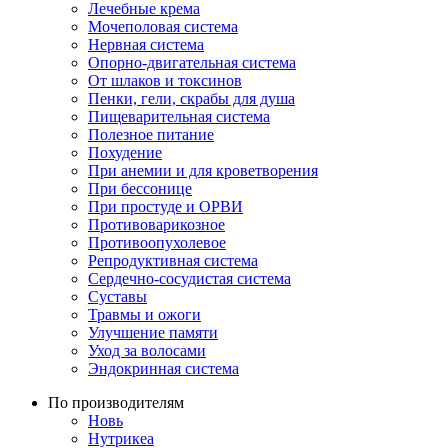
Лечебные крема
Мочеполовая система
Нервная система
Опорно-двигательная система
От шлаков и токсинов
Пенки, гели, скрабы для душа
Пищеварительная система
Полезное питание
Похудение
При анемии и для кроветворения
При бессонице
При простуде и ОРВИ
Противоварикозное
Противоопухолевое
Репродуктивная система
Сердечно-сосудистая система
Суставы
Травмы и ожоги
Улучшение памяти
Уход за волосами
Эндокринная система
По производителям
Новь
Нутрикеа