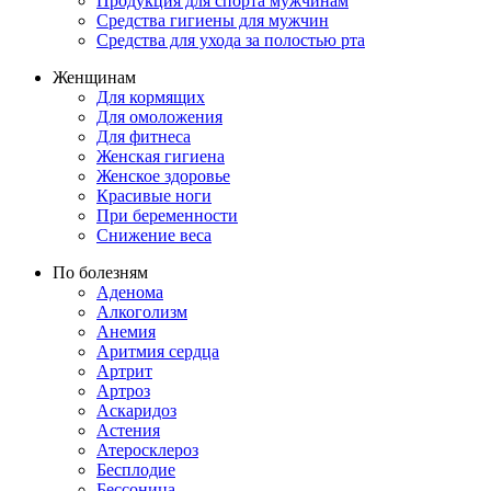
Продукция для спорта мужчинам
Средства гигиены для мужчин
Средства для ухода за полостью рта
Женщинам
Для кормящих
Для омоложения
Для фитнеса
Женская гигиена
Женское здоровье
Красивые ноги
При беременности
Снижение веса
По болезням
Аденома
Алкоголизм
Анемия
Аритмия сердца
Артрит
Артроз
Аскаридоз
Астения
Атеросклероз
Бесплодие
Бессоница