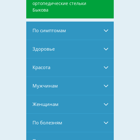
ортопедические стельки
Быкова
По симптомам
Здоровье
Красота
Мужчинам
Женщинам
По болезням