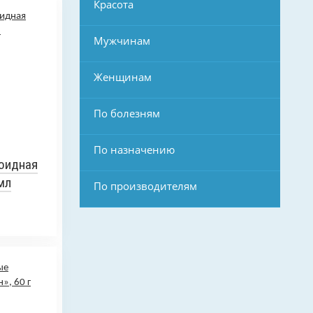
Красота
Мужчинам
Женщинам
По болезням
По назначению
лоидная
мл
По производителям