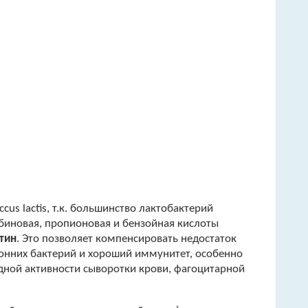
s lactis, т.к. большинство лактобактерий
биновая, пропионовая и бензойная кислоты
отин
. Это позволяет компенсировать недостаток
ронних бактерий и хороший иммунитет, особенно
дной активности сыворотки крови, фагоцитарной