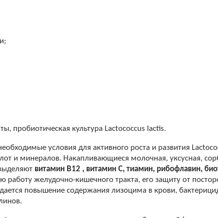
и;
ы, пробиотическая культура Lactococcus lactis.
бходимые условия для активного роста и развития Lactococcu
лот и минералов. Накапливающиеся молочная, уксусная, сор
 выделяют
витамин В12 , витамин С, тиамин, рибофлавин, би
 работу желудочно-кишечного тракта, его защиту от посто
юдается повышение содержания лизоцима в крови, бактерици
линов.