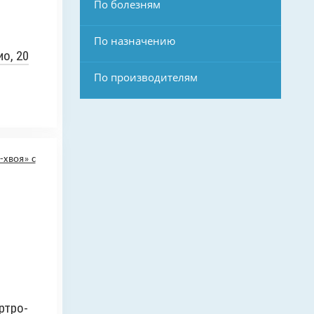
По болезням
По назначению
о, 20
По производителям
ртро-