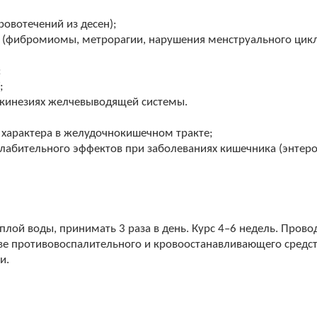
ровотечений из десен);
и (фибромиомы, метрорагии, нарушения менструального цик
;
;
скинезиях желчевыводящей системы.
 характера в желудочно­кишечном тракте;
слабительного эффектов при заболеваниях кишечника (энтеро
л теплой воды, принимать 3 раза в день. Курс 4–6 недель. Про
ве противовоспалительного и кровоостанавливающего средс
и.