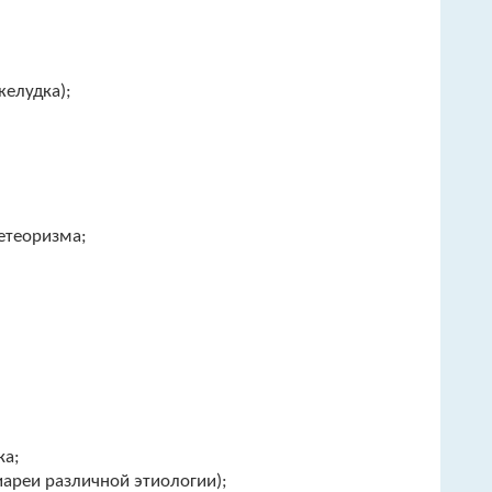
желудка);
етеоризма;
ка;
иареи различной этиологии);