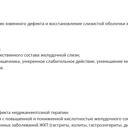
ю язвенного дефекта и восстановление слизистой оболочки 
;
ественного состава желудочной слизи;
кишечника, умеренное слабительное действие, уменьшение м
а;
фекта медикаментозной терапии:
ки с повышенной и пониженной кислотностью желудочного со
нных заболеваний ЖКТ (гастриты, колиты, гастроэнтериты, д