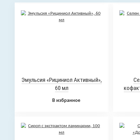
Эмульсия «Рициниол Активный»,
Се
60 мл
кофакт
В избранное