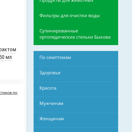
Фильтры для очистки воды
Супинированные
ортопедические стельки Быкова
рактом
50 мл
По симптомам
Здоровье
Красота
Мужчинам
Женщинам