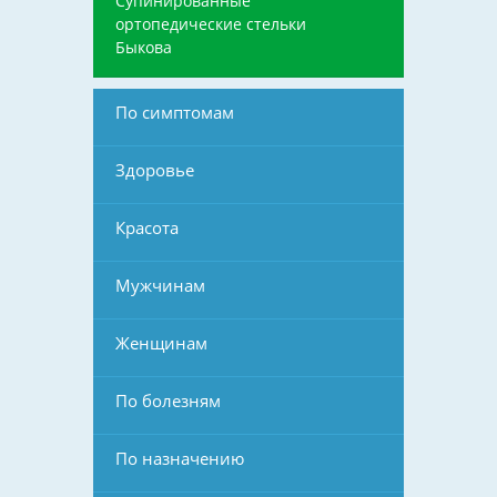
Супинированные
ортопедические стельки
Быкова
По симптомам
Здоровье
Красота
Мужчинам
Женщинам
По болезням
По назначению