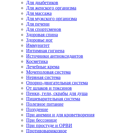
Для диабетиков
Для женского организма
Для массажа
Для мужского организма
Для печени
Для спортсменов
Здоровая спина
Здоровье ног
Иммунитет
Интимная гигиена
Источники антиоксидантов
Косметика
Лечебные крема
Мочеполовая система
Нервная система
Опорно-двигательная система
От шлаков и токсинов
Пенки, гели, скрабы для душа
Пищеварительная система
Полезное питание
Похудение
При анемии и для кроветворения
При бессонице
При простуде и ОРВИ
Противоварикозное