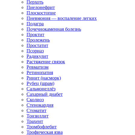
Перхоть
Пиелонефрит
Плоскостопие
Пневмония — воспаление легких
Подагра
Почечнокаменная болезнь
Проктит
Пролежень
Простатит
Псориаз
Радикулит
Растяжение связок
Ревматизм
Ретинопатия
Ринит (насморк)
Рубец (шрам)
Сальмонеллёз
Сахарный диабет
Сколиоз
Стенокардия
Стоматит
Тонзиллит
Трахеит
Тромбофлебит
Трофическая язва