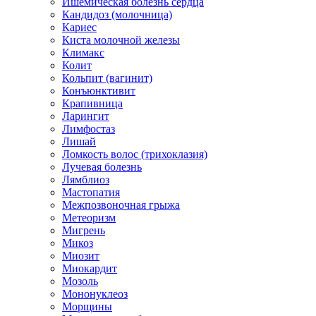
Ишемическая болезнь сердца
Кандидоз (молочница)
Кариес
Киста молочной железы
Климакс
Колит
Кольпит (вагинит)
Конъюнктивит
Крапивница
Ларингит
Лимфостаз
Лишай
Ломкость волос (трихоклазия)
Лучевая болезнь
Лямблиоз
Мастопатия
Межпозвоночная грыжа
Метеоризм
Мигрень
Микоз
Миозит
Миокардит
Мозоль
Мононуклеоз
Морщины