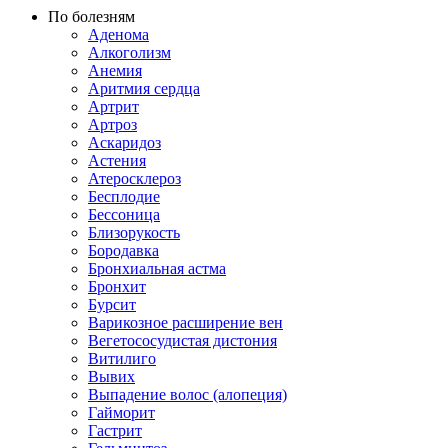
По болезням
Аденома
Алкоголизм
Анемия
Аритмия сердца
Артрит
Артроз
Аскаридоз
Астения
Атеросклероз
Бесплодие
Бессоница
Близорукость
Бородавка
Бронхиальная астма
Бронхит
Бурсит
Варикозное расширение вен
Вегетососудистая дистония
Витилиго
Вывих
Выпадение волос (алопеция)
Гайморит
Гастрит