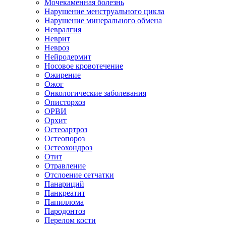
Мочекаменная болезнь
Нарушение менструального цикла
Нарушение минерального обмена
Невралгия
Неврит
Невроз
Нейродермит
Носовое кровотечение
Ожирение
Ожог
Онкологические заболевания
Описторхоз
ОРВИ
Орхит
Остеоартроз
Остеопороз
Остеохондроз
Отит
Отравление
Отслоение сетчатки
Панариций
Панкреатит
Папиллома
Пародонтоз
Перелом кости