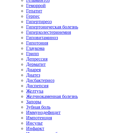
Гельминтоз
Геморрой
Гепатит
Герпес
Гипертиреоз
Гипертоническая болезнь
Гиперхолестеринемия
Гиповитаминоз
Гипотония
Глаукома
Грипп
Депрессия
Дерматит
Диарея
Диатез
Дисбактериоз
Диспепсия
Желтуха
Желчнокаменная болезнь
Запоры
Зубная боль
Иммунодефицит
Импотенция
Инсульт
Инфаркт