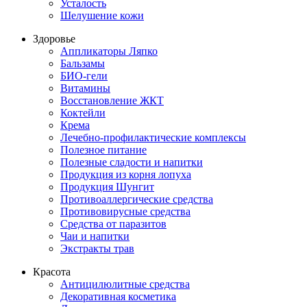
Усталость
Шелушение кожи
Здоровье
Аппликаторы Ляпко
Бальзамы
БИО-гели
Витамины
Восстановление ЖКТ
Коктейли
Крема
Лечебно-профилактические комплексы
Полезное питание
Полезные сладости и напитки
Продукция из корня лопуха
Продукция Шунгит
Противоаллергические средства
Противовирусные средства
Средства от паразитов
Чаи и напитки
Экстракты трав
Красота
Антицилюлитные средства
Декоративная косметика