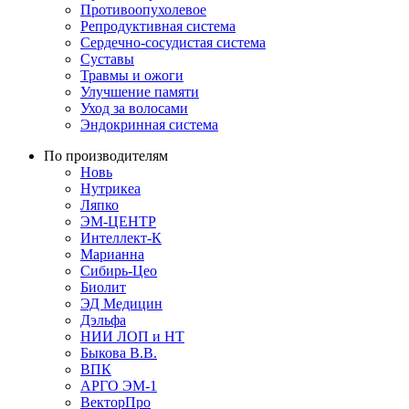
Противоопухолевое
Репродуктивная система
Сердечно-сосудистая система
Суставы
Травмы и ожоги
Улучшение памяти
Уход за волосами
Эндокринная система
По производителям
Новь
Нутрикеа
Ляпко
ЭМ-ЦЕНТР
Интеллект-К
Марианна
Сибирь-Цео
Биолит
ЭД Медицин
Дэльфа
НИИ ЛОП и НТ
Быкова В.В.
ВПК
АРГО ЭМ-1
ВекторПро