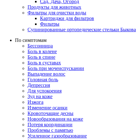
Сад, Дача, Огород
Продукты для животных
Фильтры для очистки воды
Картриджи для фильтров
Фильтры
Супинированные ортопедические стельки Быкова
По симптомам
Бессонница
Боль в колене
Боль в спине
Боль в суставах
Боль при мочеиспускании
Выпадение волос
Головная боль
Депрессия
Для успокоения
Зуд на коже
Изжога
Изменение осанки
Кровоточащие десны
Новообразования на коже
Потеря координации
Проблемы с памятью
Усиленное газообразование