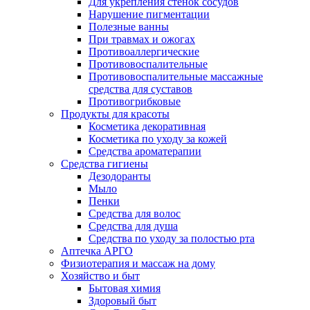
Для укрепления стенок сосудов
Нарушение пигментации
Полезные ванны
При травмах и ожогах
Противоаллергические
Противовоспалительные
Противовоспалительные массажные
средства для суставов
Противогрибковые
Продукты для красоты
Косметика декоративная
Косметика по уходу за кожей
Средства ароматерапии
Средства гигиены
Дезодоранты
Мыло
Пенки
Средства для волос
Средства для душа
Средства по уходу за полостью рта
Аптечка АРГО
Физиотерапия и массаж на дому
Хозяйство и быт
Бытовая химия
Здоровый быт