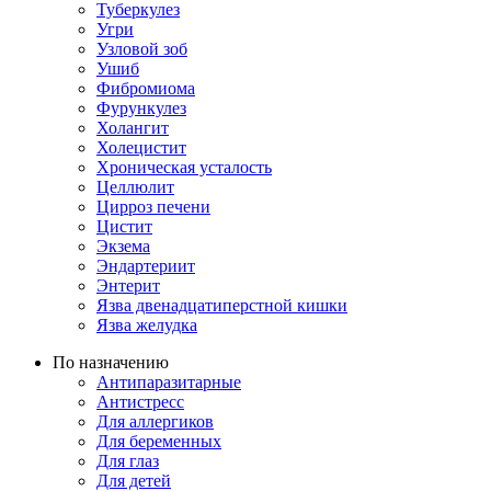
Туберкулез
Угри
Узловой зоб
Ушиб
Фибромиома
Фурункулез
Холангит
Холецистит
Хроническая усталость
Целлюлит
Цирроз печени
Цистит
Экзема
Эндартериит
Энтерит
Язва двенадцатиперстной кишки
Язва желудка
По назначению
Антипаразитарные
Антистресс
Для аллергиков
Для беременных
Для глаз
Для детей