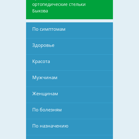
ортопедические стельки
Быкова
По симптомам
Здоровье
Красота
Мужчинам
Женщинам
По болезням
По назначению