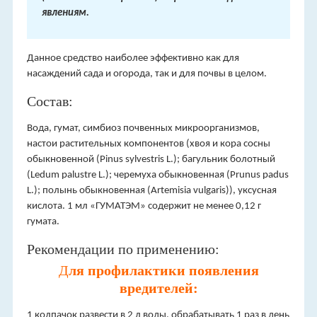
явлениям.
Данное средство наиболее эффективно как для
насаждений сада и огорода, так и для почвы в целом.
Состав:
Вода, гумат, симбиоз почвенных микроорганизмов,
настои растительных компонентов (хвоя и кора сосны
обыкновенной (Pinus sylvestris L.); багульник болотный
(Ledum palustre L.); черемуха обыкновенная (Prunus padus
L.); полынь обыкновенная (Artemisia vulgaris)), уксусная
кислота. 1 мл «ГУМАТЭМ» содержит не менее 0,12 г
гумата.
Рекомендации по применению:
Д
ля профилактики появления
вредителей:
1 колпачок развести в 2 л воды, обрабатывать 1 раз в день