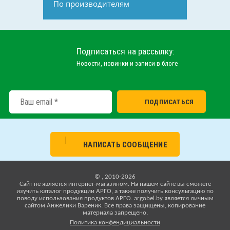
По производителям
Подписаться на рассылку:
Новости, новинки и записи в блоге
НАПИСАТЬ СООБЩЕНИЕ
© , 2010-2026
Cайт не является интернет-магазином. На нашем сайте вы сможете
изучить каталог продукции АРГО, а также получить консультацию по
поводу использования продуктов АРГО. argobel.by является личным
сайтом Анжелики Вареник. Все права защищены, копирование
материала запрещено.
Политика конфендициальности