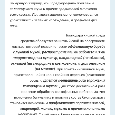
иммунную защиту, но и предупредить появление
колорадского жука и прочих вредителей в течении
всего сезона.
При этом закономерно увеличивается
урожайность зеленых насаждений, в среднем в два
раза.
Благодаря кислой среде
средства образуется защитный слой на поверхности
листьев, который позволяет вести
эффективную борьбу
с луковой мухой, распространенными заболеваниями
плодово-ягодных культур, плодожоркой (на яблонях),
огневкой (на смородине и крыжовнике) и долгоносиком
(на малине).
При сочетании хвойной муки,
приготовленной из коры хвойных деревьев (в частности
сосны),
удается уменьшить риск заражения
колорадским жуком.
Для этого достаточно 4 раза
провести обработку картофельных побегов. За счет
включения багульника и полыни в состав биопрепарата
становится возможным
профилактика поражения тлей,
медяницей, молью, мухами и прочими личинками
насекомых.
С этой целью берут картонные кусочки и