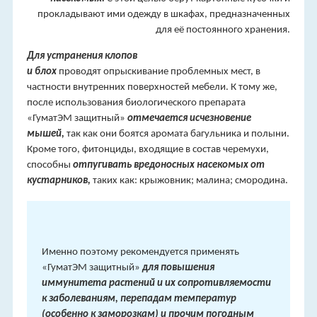
прокладывают ими одежду в шкафах, предназначенных
для её постоянного хранения.
Для устранения клопов
и блох
проводят опрыскивание проблемных мест, в
частности внутренних поверхностей мебели. К тому же,
после использования биологического препарата
«ГуматЭМ защитный»
отмечается исчезновение
мышей,
так как они боятся аромата багульника и полыни.
Кроме того, фитонциды, входящие в состав черемухи,
способны
отпугивать вредоносных насекомых от
кустарников,
таких как: крыжовник; малина; смородина.
Именно поэтому рекомендуется применять
«ГуматЭМ защитный»
для повышения
иммунитета растений и их сопротивляемости
к заболеваниям, перепадам температур
(особенно к заморозкам) и прочим погодным