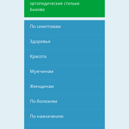
ортопедические стельки
Быкова
По симптомам
Здоровье
Красота
Мужчинам
Женщинам
По болезням
По назначению