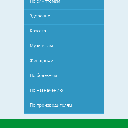
По симптомам
Здоровье
Красота
Мужчинам
Женщинам
По болезням
По назначению
По производителям