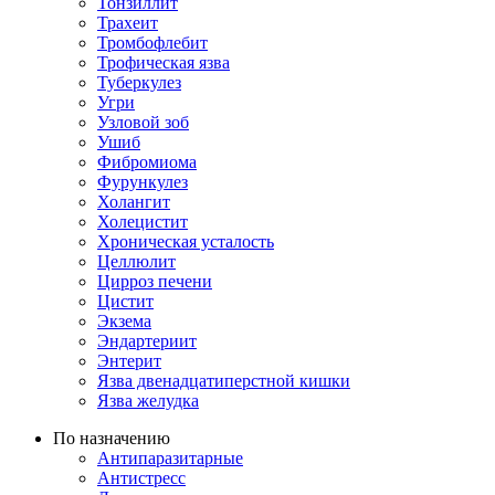
Тонзиллит
Трахеит
Тромбофлебит
Трофическая язва
Туберкулез
Угри
Узловой зоб
Ушиб
Фибромиома
Фурункулез
Холангит
Холецистит
Хроническая усталость
Целлюлит
Цирроз печени
Цистит
Экзема
Эндартериит
Энтерит
Язва двенадцатиперстной кишки
Язва желудка
По назначению
Антипаразитарные
Антистресс