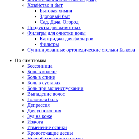
Хозяйство и быт
Бытовая химия
Здоровый быт
Сад, Дача, Огород
Продукты для животных
Фильтры для очистки воды
Картриджи для фильтров
Фильтры
Супинированные ортопедические стельки Быкова
По симптомам
Бессонница
Боль в колене
Боль в спине
Боль в суставах
Боль при мочеиспускании
Выпадение волос
Головная боль
Депрессия
Для успокоения
Зуд на коже
Изжога
Изменение осанки
Кровоточащие десны
Новообразования на коже