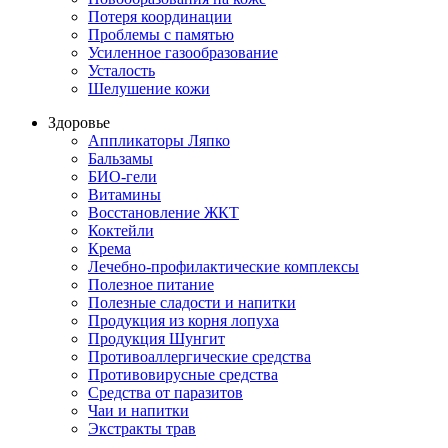
Потеря координации
Проблемы с памятью
Усиленное газообразование
Усталость
Шелушение кожи
Здоровье
Аппликаторы Ляпко
Бальзамы
БИО-гели
Витамины
Восстановление ЖКТ
Коктейли
Крема
Лечебно-профилактические комплексы
Полезное питание
Полезные сладости и напитки
Продукция из корня лопуха
Продукция Шунгит
Противоаллергические средства
Противовирусные средства
Средства от паразитов
Чаи и напитки
Экстракты трав