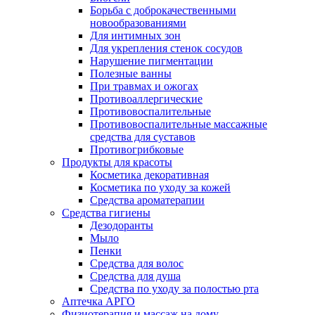
Борьба с доброкачественными
новообразованиями
Для интимных зон
Для укрепления стенок сосудов
Нарушение пигментации
Полезные ванны
При травмах и ожогах
Противоаллергические
Противовоспалительные
Противовоспалительные массажные
средства для суставов
Противогрибковые
Продукты для красоты
Косметика декоративная
Косметика по уходу за кожей
Средства ароматерапии
Средства гигиены
Дезодоранты
Мыло
Пенки
Средства для волос
Средства для душа
Средства по уходу за полостью рта
Аптечка АРГО
Физиотерапия и массаж на дому