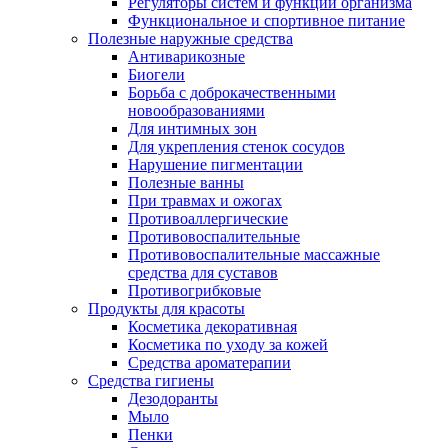
Регуляторы систем и функций организма
Функциональное и спортивное питание
Полезные наружные средства
Антиварикозные
Биогели
Борьба с доброкачественными
новообразованиями
Для интимных зон
Для укрепления стенок сосудов
Нарушение пигментации
Полезные ванны
При травмах и ожогах
Противоаллергические
Противовоспалительные
Противовоспалительные массажные
средства для суставов
Противогрибковые
Продукты для красоты
Косметика декоративная
Косметика по уходу за кожей
Средства ароматерапии
Средства гигиены
Дезодоранты
Мыло
Пенки