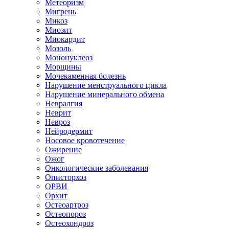
Метеоризм
Мигрень
Микоз
Миозит
Миокардит
Мозоль
Мононуклеоз
Морщины
Мочекаменная болезнь
Нарушение менструального цикла
Нарушение минерального обмена
Невралгия
Неврит
Невроз
Нейродермит
Носовое кровотечение
Ожирение
Ожог
Онкологические заболевания
Описторхоз
ОРВИ
Орхит
Остеоартроз
Остеопороз
Остеохондроз