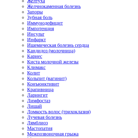
Желтуха
Желчнокаменная болезнь
Запоры
Зубная боль
Иммунодефицит
Импотенция
Инсульт
Инфаркт
Ишемическая болезнь сердца
Кандидоз (молочница)
Кариес
Киста молочной железы
Климакс
Колит
Кольпит (вагинит)
Конъюнктивит
Крапивница
Ларингит
Лимфостаз
Лишай
Ломкость волос (трихоклазия)
Лучевая болезнь
Лямблиоз
Мастопатия
Межпозвоночная грыжа