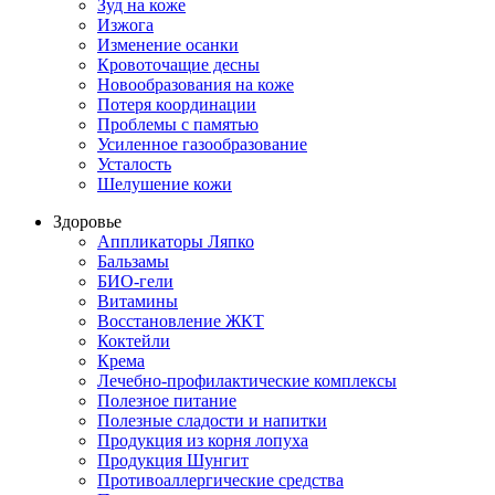
Зуд на коже
Изжога
Изменение осанки
Кровоточащие десны
Новообразования на коже
Потеря координации
Проблемы с памятью
Усиленное газообразование
Усталость
Шелушение кожи
Здоровье
Аппликаторы Ляпко
Бальзамы
БИО-гели
Витамины
Восстановление ЖКТ
Коктейли
Крема
Лечебно-профилактические комплексы
Полезное питание
Полезные сладости и напитки
Продукция из корня лопуха
Продукция Шунгит
Противоаллергические средства