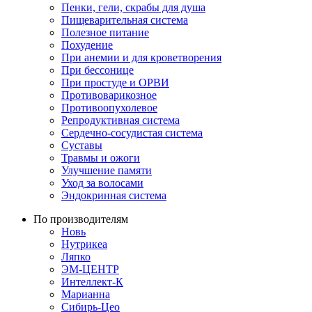
Пенки, гели, скрабы для душа
Пищеварительная система
Полезное питание
Похудение
При анемии и для кроветворения
При бессонице
При простуде и ОРВИ
Противоварикозное
Противоопухолевое
Репродуктивная система
Сердечно-сосудистая система
Суставы
Травмы и ожоги
Улучшение памяти
Уход за волосами
Эндокринная система
По производителям
Новь
Нутрикеа
Ляпко
ЭМ-ЦЕНТР
Интеллект-К
Марианна
Сибирь-Цео