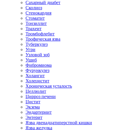
Сахарный диабет
Сколиоз
Стенокардия
Стоматит
Тонзиллит
Трахеит
Тромбофлебит
Трофическая язва
Туберкулез
Угри
Узловой зоб
Ушиб
Фибромиома
Фурункулез
Холангит
Холецистит
Хроническая усталость
Целлюлит
Цирроз печени
Цистит
Экзема
Эндартериит
Энтерит
Язва двенадцатиперстной кишки
Язва желудка