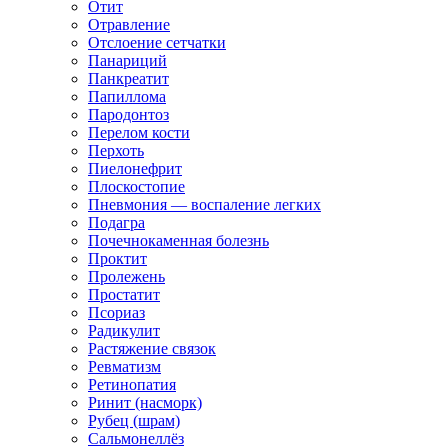
Отит
Отравление
Отслоение сетчатки
Панариций
Панкреатит
Папиллома
Пародонтоз
Перелом кости
Перхоть
Пиелонефрит
Плоскостопие
Пневмония — воспаление легких
Подагра
Почечнокаменная болезнь
Проктит
Пролежень
Простатит
Псориаз
Радикулит
Растяжение связок
Ревматизм
Ретинопатия
Ринит (насморк)
Рубец (шрам)
Сальмонеллёз