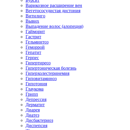
Бурсит
Варикозное расширение вен
Вегетососудистая дистония
Витилиго
Вывих
Выпадение волос (алопеция)
Гайморит
Гастрит
Гельминтоз
Геморрой
Гепатит
Герпес
Гипертиреоз
Гипертоническая болезнь
Гиперхолестеринемия
Гиповитаминоз
Гипотония
Глаукома
Грипп
Депрессия
Дерматит
Диарея
Диатез
Дисбактериоз
Диспепсия