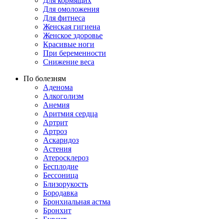
Для кормящих
Для омоложения
Для фитнеса
Женская гигиена
Женское здоровье
Красивые ноги
При беременности
Снижение веса
По болезням
Аденома
Алкоголизм
Анемия
Аритмия сердца
Артрит
Артроз
Аскаридоз
Астения
Атеросклероз
Бесплодие
Бессоница
Близорукость
Бородавка
Бронхиальная астма
Бронхит