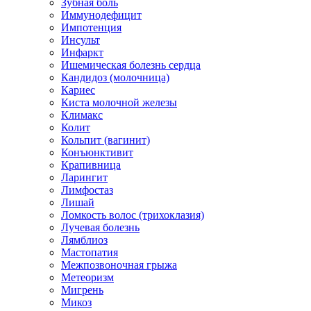
Зубная боль
Иммунодефицит
Импотенция
Инсульт
Инфаркт
Ишемическая болезнь сердца
Кандидоз (молочница)
Кариес
Киста молочной железы
Климакс
Колит
Кольпит (вагинит)
Конъюнктивит
Крапивница
Ларингит
Лимфостаз
Лишай
Ломкость волос (трихоклазия)
Лучевая болезнь
Лямблиоз
Мастопатия
Межпозвоночная грыжа
Метеоризм
Мигрень
Микоз