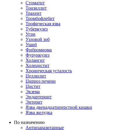
Стоматит
Тонзиллит
Трахеит
Тромбофлебит
Трофическая язва
Туберкулез
Угри
Узловой зоб
Ушиб
Фибромиома
Фурункулез
Холангит
Холецистит
Хроническая усталость
Целлюлит
Цирроз печени
Цистит
Экзема
Эндартериит
Энтерит
Язва двенадцатиперстной кишки
Язва желудка
По назначению
Антипаразитарные