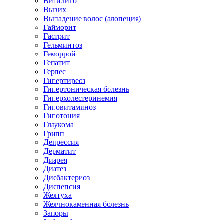
Витилиго
Вывих
Выпадение волос (алопеция)
Гайморит
Гастрит
Гельминтоз
Геморрой
Гепатит
Герпес
Гипертиреоз
Гипертоническая болезнь
Гиперхолестеринемия
Гиповитаминоз
Гипотония
Глаукома
Грипп
Депрессия
Дерматит
Диарея
Диатез
Дисбактериоз
Диспепсия
Желтуха
Желчнокаменная болезнь
Запоры