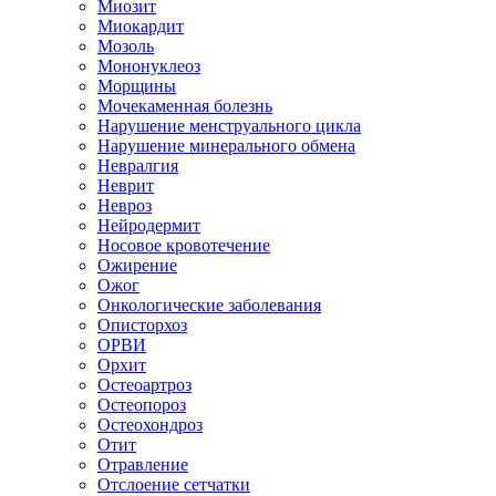
Миозит
Миокардит
Мозоль
Мононуклеоз
Морщины
Мочекаменная болезнь
Нарушение менструального цикла
Нарушение минерального обмена
Невралгия
Неврит
Невроз
Нейродермит
Носовое кровотечение
Ожирение
Ожог
Онкологические заболевания
Описторхоз
ОРВИ
Орхит
Остеоартроз
Остеопороз
Остеохондроз
Отит
Отравление
Отслоение сетчатки