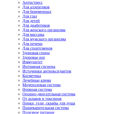
Антистресс
Для аллергиков
Для беременных
Для глаз
Для детей
Для диабетиков
Для женского организма
Для массажа
Для мужского организма
Для печени
Для спортсменов
Здоровая спина
Здоровье ног
Иммунитет
Интимная гигиена
Источники антиоксидантов
Косметика
Лечебные крема
Мочеполовая система
Нервная система
Опорно-двигательная система
От шлаков и токсинов
Пенки, гели, скрабы для душа
Пищеварительная система
Полезное питание