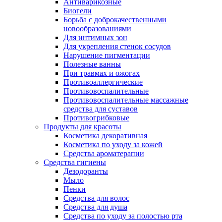
Антиварикозные
Биогели
Борьба с доброкачественными
новообразованиями
Для интимных зон
Для укрепления стенок сосудов
Нарушение пигментации
Полезные ванны
При травмах и ожогах
Противоаллергические
Противовоспалительные
Противовоспалительные массажные
средства для суставов
Противогрибковые
Продукты для красоты
Косметика декоративная
Косметика по уходу за кожей
Средства ароматерапии
Средства гигиены
Дезодоранты
Мыло
Пенки
Средства для волос
Средства для душа
Средства по уходу за полостью рта