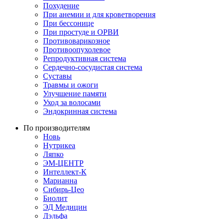
Похудение
При анемии и для кроветворения
При бессонице
При простуде и ОРВИ
Противоварикозное
Противоопухолевое
Репродуктивная система
Сердечно-сосудистая система
Суставы
Травмы и ожоги
Улучшение памяти
Уход за волосами
Эндокринная система
По производителям
Новь
Нутрикеа
Ляпко
ЭМ-ЦЕНТР
Интеллект-К
Марианна
Сибирь-Цео
Биолит
ЭД Медицин
Дэльфа