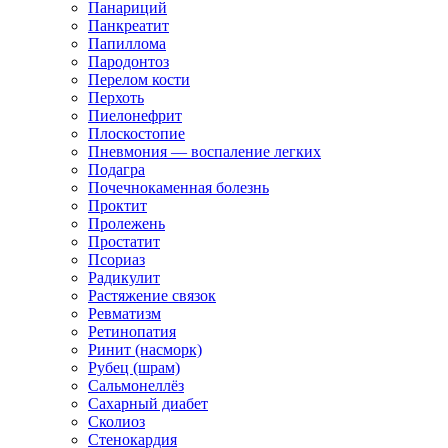
Панариций
Панкреатит
Папиллома
Пародонтоз
Перелом кости
Перхоть
Пиелонефрит
Плоскостопие
Пневмония — воспаление легких
Подагра
Почечнокаменная болезнь
Проктит
Пролежень
Простатит
Псориаз
Радикулит
Растяжение связок
Ревматизм
Ретинопатия
Ринит (насморк)
Рубец (шрам)
Сальмонеллёз
Сахарный диабет
Сколиоз
Стенокардия