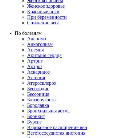
Женская гигиена
Женское здоровье
Красивые ноги
При беременности
Снижение веса
По болезням
Аденома
Алкоголизм
Анемия
Аритмия сердца
Артрит
Артроз
Аскаридоз
Астения
Атеросклероз
Бесплодие
Бессоница
Близорукость
Бородавка
Бронхиальная астма
Бронхит
Бурсит
Варикозное расширение вен
Вегетососудистая дистония