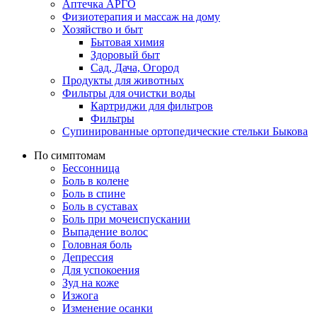
Аптечка АРГО
Физиотерапия и массаж на дому
Хозяйство и быт
Бытовая химия
Здоровый быт
Сад, Дача, Огород
Продукты для животных
Фильтры для очистки воды
Картриджи для фильтров
Фильтры
Супинированные ортопедические стельки Быкова
По симптомам
Бессонница
Боль в колене
Боль в спине
Боль в суставах
Боль при мочеиспускании
Выпадение волос
Головная боль
Депрессия
Для успокоения
Зуд на коже
Изжога
Изменение осанки