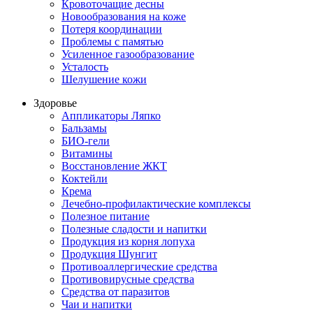
Кровоточащие десны
Новообразования на коже
Потеря координации
Проблемы с памятью
Усиленное газообразование
Усталость
Шелушение кожи
Здоровье
Аппликаторы Ляпко
Бальзамы
БИО-гели
Витамины
Восстановление ЖКТ
Коктейли
Крема
Лечебно-профилактические комплексы
Полезное питание
Полезные сладости и напитки
Продукция из корня лопуха
Продукция Шунгит
Противоаллергические средства
Противовирусные средства
Средства от паразитов
Чаи и напитки