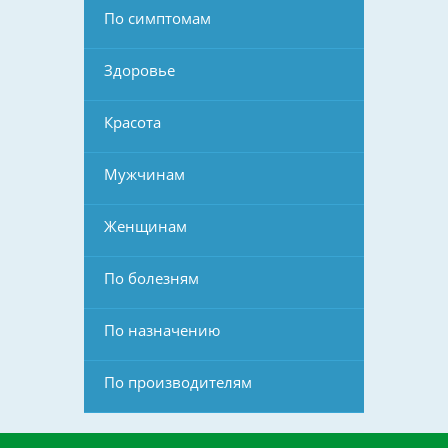
По симптомам
Здоровье
Красота
Мужчинам
Женщинам
По болезням
По назначению
По производителям