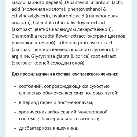
масло чайного дерева), D-pantenol, allantoin, lactic
acid (молочная кислота), phenoxyethanol &
ethylhexylglycerin, hyaluronic acid (гиалуроновая
кислота), Calendula officinalis flower extract
(экстракт цветков календулы лекарственной),
Chamomilla recutita flower extract (экстракт цветков
ромашки аптечной), Trifolium pratense extract
(экстракт цветков клевера красного лугового), L-
arginine, Glycyrrhiza glabra (Licorice) root extract
(экстракт корней солодки голой).
Для профилактики и в составе комплексного лечения:
состояний, сопровождающихся сухостью
слизистых оболочек женских половых путей;
в период пери- и постменопаузы;
хронических заболеваний мочеполовой
системы; бактериального вагиноза;
дисбактериоза кишечника;