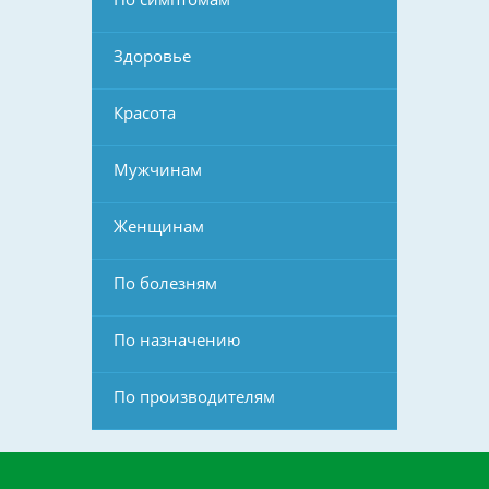
Здоровье
Красота
Мужчинам
Женщинам
По болезням
По назначению
По производителям