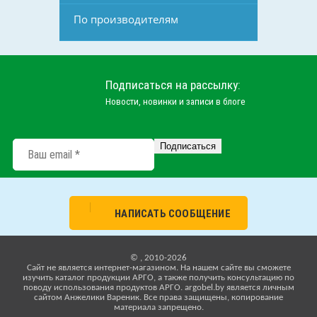
По производителям
Подписаться на рассылку:
Новости, новинки и записи в блоге
НАПИСАТЬ СООБЩЕНИЕ
© , 2010-2026
Cайт не является интернет-магазином. На нашем сайте вы сможете
изучить каталог продукции АРГО, а также получить консультацию по
поводу использования продуктов АРГО. argobel.by является личным
сайтом Анжелики Вареник. Все права защищены, копирование
материала запрещено.