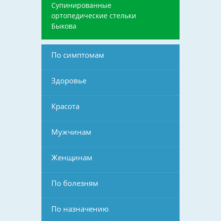
Супинированные
ортопедические стельки
Быкова
По симптомам
Здоровье
Красота
Мужчинам
Женщинам
По болезням
По назначению