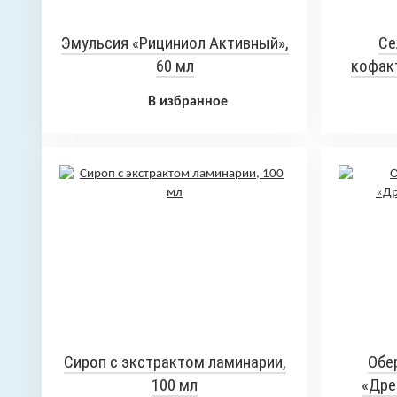
Эмульсия «Рициниол Активный»,
Се
60 мл
кофакт
В избранное
Сироп с экстрактом ламинарии,
Обе
100 мл
«Дре