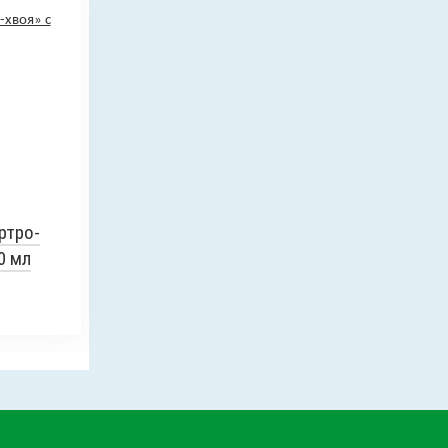
ртро-
0 мл