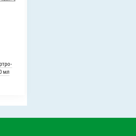
ртро-
0 мл