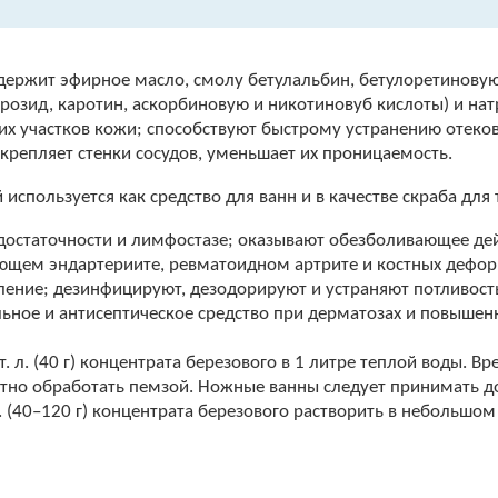
держит эфирное масло, смолу бетулальбин, бетулоретиновую
ерозид, каротин, аскорбиновую и никотиновуб кислоты) и н
их участков кожи; способствуют быстрому устранению отеко
укрепляет стенки сосудов, уменьшает их проницаемость.
 используется как средство для ванн и в качестве скраба для 
достаточности и лимфостазе; оказывают обезболивающее д
ующем эндартериите, ревматоидном артрите и костных дефор
ление; дезинфицируют, дезодорируют и устраняют потливость
ное и антисептическое средство при дерматозах и повышен
 л. (40 г) концентрата березового в 1 литре теплой воды. В
тно обработать пемзой. Ножные ванны следует принимать д
. (40–120 г) концентрата березового растворить в небольшо