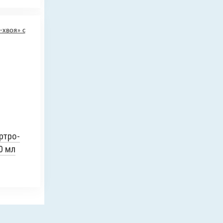
ртро-
0 мл