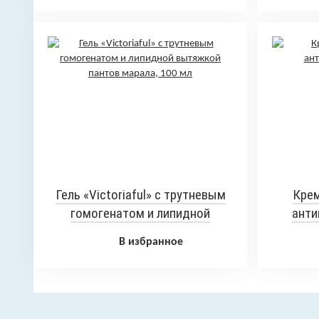
Гель «Victoriaful» с трутневым
Крем
гомогенатом и липидной
анти
вытяжкой пантов марала, 100 мл
В избранное