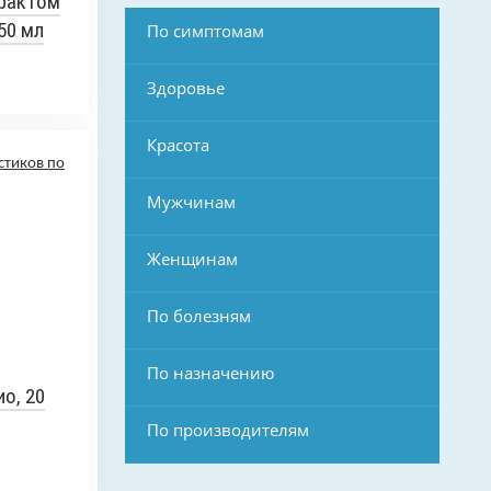
рактом
50 мл
По симптомам
Здоровье
Красота
Мужчинам
Женщинам
По болезням
По назначению
о, 20
По производителям