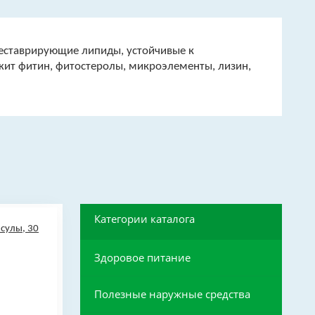
реставрирующие липиды, устойчивые к
жит фитин, фитостеролы, микроэлементы, лизин,
Категории каталога
Здоровое питание
Полезные наружные средства