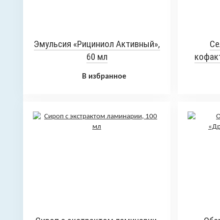
Эмульсия «Рициниол Активный»,
Се
60 мл
кофакт
В избранное