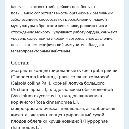
Капсулы на основе гриба рейши способствуют
повышению сопротивляемости организма к различным
заболеваниям, способствуют расслаблению гладкой
мускулатуры в бронхах и кишечнике, разжижению и
отхождению мокроты; улучшают работу сердца, снижают
уровень холестерина в крови и артериальное давление,
повышают неспецифический иммунитет, обладают
гепатопротекторным действием.
Состав:
Экстракты концентрированные сухие: гриба рейши
(Ganoderma lucidum), травы солянки холмовой
(Salsola collina Pall), корней лопуха большого
(Arctium lappa L.), плодов клюквы обыкновенной
(Vaccinium oxycoccus L.), плодов шиповника
коричного (Rosa cinnamomea L.),
микрокристаллическая целлюлоза, аскорбиновая
кислота, экстракт концентрированный сухой
плодов облепихи крушиновидной (Hyppophae
rhamnoides L.).