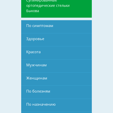
Супинированные
ортопедические стельки
Быкова
По симптомам
Здоровье
Красота
Мужчинам
Женщинам
По болезням
По назначению