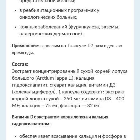
предстательной железы;
в реабилитационных программах у
онкологических больных;
кожных заболеваний (фурункулеза, экземы,
аллергических дерматозов).
Применение
: взрослым по 1 капсуле 1-2 раза в день во
время еды.
Состав:
Экстракт концентрированный сухой корней лопуха
большого (Arctium lappa L.), кальция
гидроксиапатит, стеарат кальция, витамин Д3
(холекальциферол). 1 капсула содержит: экстракт
корней лопуха сухой – 250 мг; витамина D3 – 400
МЕ; кальция – 75 мг, фосфора — 32 мг.
Витамин D с экстрактом корня лопуха и кальция
гидроксиапатитом:
обеспечивает всасывание кальция и фосфора в